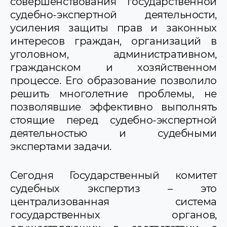
совершенствования государственной
Государственного комитета судебных
судебно-экспертной деятельности,
экспертиз
3 мая – Всемирный день Солнца
усиления защиты прав и законных
26 октября - День приятных
интересов граждан, организаций в
неожиданностей
уголовном, административном,
8 ноября – Международный день КВН
29 ноября - День буквы ё
гражданском и хозяйственном
процессе. Его образование позволило
решить многолетние проблемы, не
позволявшие эффективно выполнять
стоящие перед судебно-экспертной
деятельностью и судебными
экспертами задачи.
Сегодня Государственный комитет
судебных экспертиз – это
централизованная система
государственных органов,