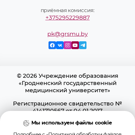
приёмная комиссия:
+375295229887
pk@grsmu.by
© 2026 Учреждение образования
«Гродненский государственный
медицинский университет»
Регистрационное свидетельство №
4141710567 от 04.01.2017
Государственного регистра
Мы используем файлы cookie
информационных ресурсов
Использование материалов сайта
Подробнее с «Политикой обработки файлов