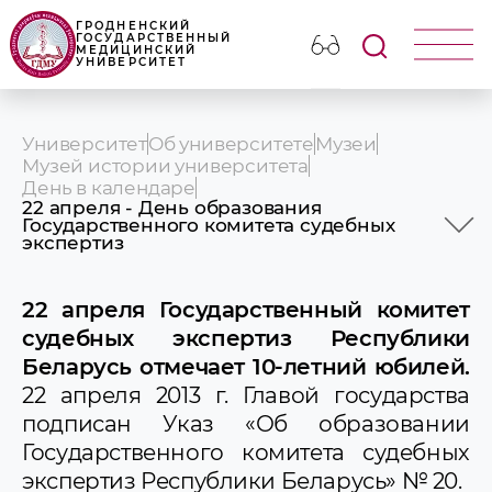
ГРОДНЕНСКИЙ
ГОСУДАРСТВЕННЫЙ
МЕДИЦИНСКИЙ
УНИВЕРСИТЕТ
Университет
Об университете
Музеи
Музей истории университета
День в календаре
22 апреля - День образования
Государственного комитета судебных
экспертиз
Фотогалерея дней в истории
2 февраля. Королева Бона Сфорца
14 марта. День православной книги
22 апреля Государственный комитет
Врач, который не лечит, а исцеляет
судебных экспертиз Республики
19 августа – Всемирный день фотографии
1 сентября – День знаний
Беларусь отмечает 10-летний юбилей.
3 сентября – Мужское в истории
22 апреля 2013 г. Главой государства
3 сентября – Женское в истории
подписан Указ «Об образовании
9 сентября – Международный день
красоты
Государственного комитета судебных
1 октября в истории
экспертиз Республики Беларусь» № 20.
5 октября – Всемирный день учителей