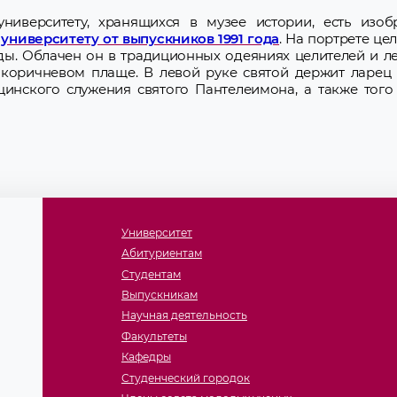
иверситету, хранящихся в музее истории, есть изоб
университету от выпускников 1991 года
. На портрете це
ды. Облачен он в традиционных одеяниях целителей и л
коричневом плаще. В левой руке святой держит ларец 
инского служения святого Пантелеимона, а также того
Университет
Абитуриентам
Студентам
Выпускникам
Научная деятельность
Факультеты
Кафедры
Студенческий городок