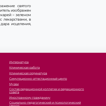
ражение святого
литель изображен
екарей – зеленом
с лекарствами, в
 дара исцеления,
Интернатура
Клиническая работа
Клиническая ординатура
Симуляционно-аттестационный центр
Музеи
Состав редакционной коллегии и редакционного
совета
Иностранному гражданину
Социально-педагогический и психологический
сектор