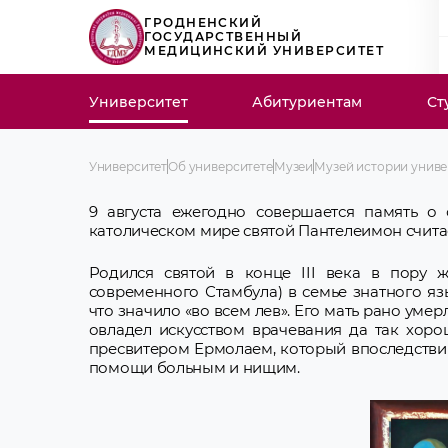
ГРОДНЕНСКИЙ
ГОСУДАРСТВЕННЫЙ
МЕДИЦИНСКИЙ УНИВЕРСИТЕТ
Университет
Абитуриентам
Ст
Университет
Об университете
Музеи
Музей истории униве
9 августа ежегодно совершается память о
католическом мире святой Пантелеимон счита
Родился святой в конце III века в пору 
современного Стамбула) в семье знатного я
что значило «во всем лев». Его мать рано уме
овладел искусством врачевания да так хоро
пресвитером Ермолаем, который впоследствии
помощи больным и нищим.