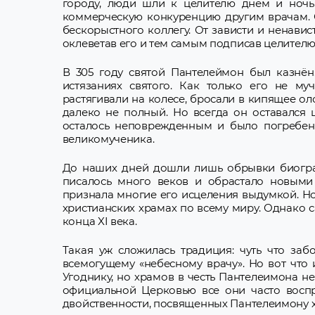
городу, люди шли к целителю днем и ночь
коммерческую конкуренцию другим врачам. 
бескорыстного коллегу. От зависти и ненави
оклеветав его и тем самым подписав целител
В 305 году святой Пантелеймон был казнён.
истязаниях святого. Как только его не му
растягивали на колесе, бросали в кипящее ол
далеко не полный. Но всегда он оставался 
осталось неповрежденным и было погребено
великомученика.
До наших дней дошли лишь обрывки биограф
писалось много веков и обрастало новыми 
признала многие его исцеления выдумкой. Но
христианских храмах по всему миру. Однако 
конца XI века.
Такая уж сложилась традиция: чуть что заб
всемогущему «небесному врачу». Но вот что
Угоднику, но храмов в честь Пантелеимона н
официальной Церковью все они часто восп
двойственности, посвященных Пантелеимону х