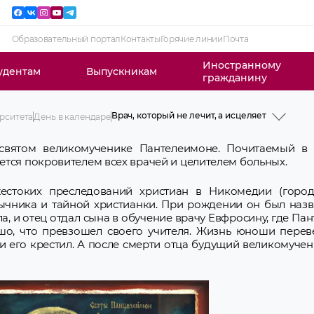
Образовательный портал
Контакты
Горячие линии
Почта
Иностранному
удентам
Выпускникам
гражданину
Врач, который не лечит, а исцеляет
рситета
День в календаре
Фотогалерея дней в истории
2 февраля. Королева Бона Сфорца
 святом великомученике Пантелеимоне. Почитаемый в
14 марта. День православной книги
ется покровителем всех врачей и целителем больных.
Врач, который не лечит, а исцеляет
19 августа – Всемирный день
фотографии
жестоких преследований христиан в Никомедии (город
1 сентября – День знаний
зычника и тайной христианки. При рождении он был наз
3 сентября – Мужское в истории
рла, и отец отдал сына в обучение врачу Евфросину, где П
3 сентября – Женское в истории
9 сентября – Международный день
шо, что превзошел своего учителя. Жизнь юноши перев
красоты
 его крестил. А после смерти отца будущий великомучен
1 октября в истории
5 октября – Всемирный день учителей
17 ноября – 60-летие назначения
Дмитрия Андреевича Маслакова на
должность ректора ГГМИ
11 января – Всемирный день
«СПАСИБО»