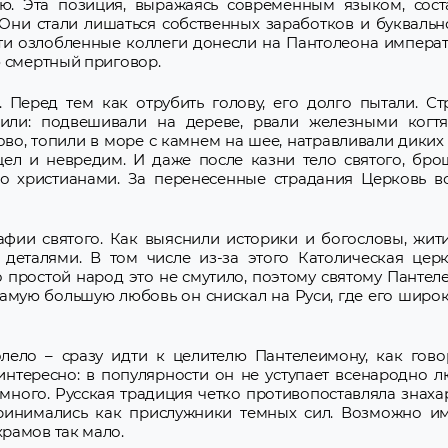
ю. Эта позиция, выражаясь современным языком, сост
Они стали лишаться собственных заработков и буквальн
сти озлобленные коллеги донесли на Пантолеона импера
ю смертный приговор.
 Перед тем как отрубить голову, его долго пытали. С
чили: подвешивали на дереве, рвали железными когтя
ово, топили в море с камнем на шее, натравливали диких 
цел и невредим. И даже после казни тело святого, бро
 христианами. За перенесенные страдания Церковь во
ии святого. Как выяснили историки и богословы, жит
деталями. В том числе из-за этого Католическая цер
 простой народ это не смутило, поэтому святому Пантел
самую большую любовь он снискал на Руси, где его широк
олело – сразу идти к целителю Пантелеимону, как гов
 интересно: в популярности он не уступает всенародно
емного. Русская традиция четко противопоставляла знаха
ринимались как прислужники темных сил. Возможно им
рамов так мало.