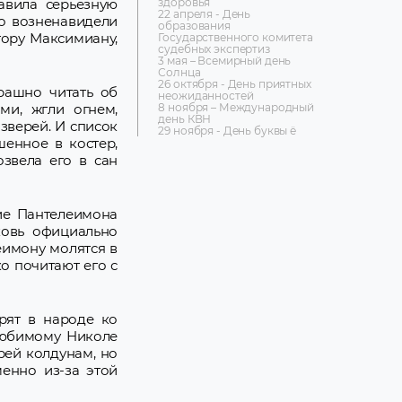
здоровья
авила серьезную
22 апреля - День
о возненавидели
образования
тору Максимиану,
Государственного комитета
судебных экспертиз
3 мая – Всемирный день
Солнца
26 октября - День приятных
трашно читать об
неожиданностей
8 ноября – Международный
ми, жгли огнем,
день КВН
зверей. И список
29 ноября - День буквы ё
шенное в костер,
звела его в сан
ие Пантелеимона
ковь официально
еимону молятся в
о почитают его с
орят в народе ко
 любимому Николе
рей колдунам, но
енно из-за этой