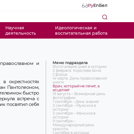
Ру
En
Бел
Научная
Идеологическая и
деятельность
воспитательная работа
Меню подраздела
 православном и
Фотогалерея дней в истории
2 февраля. Королева Бона
Сфорца
14 марта. День православной
 в окрестностях
книги
Врач, который не лечит, а
ван Пантолеоном,
исцеляет
антелеимон быстро
19 августа – Всемирный день
фотографии
ернула встреча с
1 сентября – День знаний
ик посвятил себя
3 сентября – Мужское в
истории
3 сентября – Женское в
истории
9 сентября –
Международный день
красоты
1 октября в истории