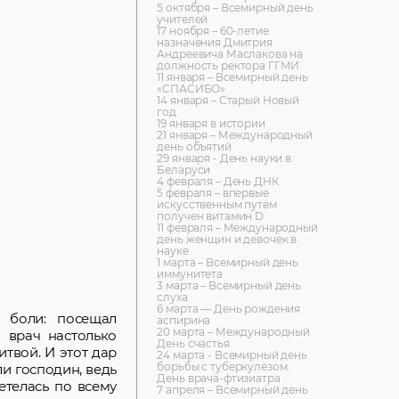
5 октября – Всемирный день
учителей
17 ноября – 60-летие
назначения Дмитрия
Андреевича Маслакова на
должность ректора ГГМИ
11 января – Всемирный день
«СПАСИБО»
14 января – Старый Новый
год
19 января в истории
21 января – Международный
день объятий
29 января - День науки в
Беларуси
4 февраля – День ДНК
5 февраля – впервые
искусственным путем
получен витамин D
11 февраля – Международный
день женщин и девочек в
науке
1 марта – Всемирный день
иммунитета
3 марта – Всемирный день
слуха
6 марта — День рождения
 боли: посещал
аспирина
20 марта – Международный
 врач настолько
День счастья
твой. И этот дар
24 марта - Всемирный день
борьбы с туберкулёзом.
и господин, ведь
День врача-фтизиатра
етелась по всему
7 апреля – Всемирный день