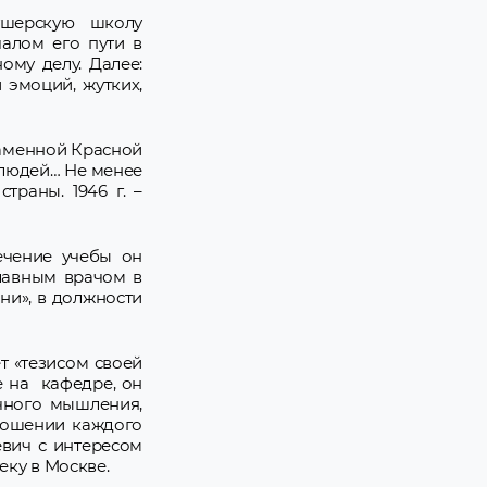
ушерскую школу
чалом его пути в
ому делу. Далее:
 эмоций, жутких,
наменной Красной
 людей… Не менее
раны. 1946 г. –
течение учебы он
главным врачом в
ни», в должности
т «тезисом своей
е на кафедре, он
чного мышления,
ношении каждого
евич с интересом
еку в Москве.