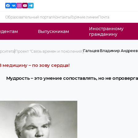
Образовательный портал
Контакты
Горячие линии
Почта
Иностранному
удентам
Выпускникам
гражданину
Гальцев Владимир Андреев
рситета
Проект "Связь времен и поколений"
Бритов Иван Васильевич
Бойко Вячеслав Александр
В медицину – по зову сердца!
Борец Валентина Максимов
Васильев Владимир Семёно
Мудрость – это умение сопоставлять, но не опроверг
Гальцев Владимир Андреев
Гельберг Илья Самуилович
Доста Галина Антоновна
Жмакин Игорь Константино
Зобнинская Антонина Дмит
Калкун Владимир Рудольфо
Колесов Михаил Александр
Колокольников Виктор Тим
Лозовский Ришард Гжегжог
Лукашик Николай Констант
Лукьянова Лидия Ивановна
Мажуль Михаил Михайлови
Маслаков Дмитрий Андреев
Мацкевич Болеслав Иосифо