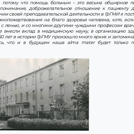
, потому что помощь больным – это весьма обширное по
понимание, доброжелательное отношение к пациенту д
нии своей преподавательской деятельности в ГрГМИ я пос
мопожертвования на благо здоровья человека, хотя, если
 и с ленью, и со многими другими чуждыми профессии вра
ые внесли вклад в медицинскую науку, в организацию зд
 50 лет в истории ГрГМУ произошло много ярких и запомин
сь, что и в будущем наша
alma
mater будет только г