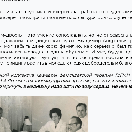
 жизнь сотрудника университета: работа со студентами
онференциям, традиционные походы куратора со студен
мудрость – это умение сопоставлять, но не опровергат
подавания в медицинских вузах. Владимир Андреевич ра
м мог забыть даже свою фамилию, как серьезно был п
относились молодые люди к обучению. И уже, будучи д
нимать активную научную, и в то же время воспитате
му принципу растить в молодых людях добродетель и благо
ый коллектив кафедры факультетской терапии ГрГМИ, Б
М.А.Лисом, со многими другими врачами, посвятившими себ
дчеркнуть
: в медицину надо идти по зову сердца. Не иначе