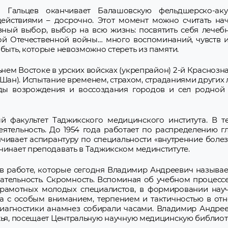
 Гальцев оканчивает Балашовскую фельдшерско-ак
 действиями – досрочно. Этот момент можно считать на
ный выбор, выбор на всю жизнь: посвятить себя лечебн
ой Отечественной войны… много воспоминаний, чувств и
быть, которые невозможно стереть из памяти.
ем Востоке в урских войсках (укрепрайон) 2-й Красноз
-Шан). Испытание временем, страхом, страданиями других
ды возрождения и воссоздания городов и сел родной ст
ый факультет Таджикского медицинского института. В 
ятельность. До 1954 года работает по распределению 
ивает аспирантуру по специальности «внутренние болез
чинает преподавать в Таджикском мединституте.
 работе, которые сегодня Владимир Андреевич называе
лательность. Скромность. Вспоминая об учебном процесс
грамотных молодых специалистов, в формировании нау
за с особым вниманием, терпением и тактичностью в от
диагностики анамнез собирали часами. Владимир Андре
жья, посещает Центральную научную медицинскую библиот