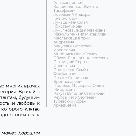
Александрович
Колокольников Виктор
ч
Тимофеевич
ич
Лозовский Ришард
вич
Гжегжогович
Лукашик Николай
авович
Константинович
Лукьянова Лидия Ивановна
Мажуль Михаил Михайлович
Маслаков Дмитрий
Андреевич
ч
Мацкевич Болеслав
Иосифович
Мирончик Иван Фомич
Обухов Геннадий Алексеевич
Петлицкий Сергей
Иосифович
Подофёдов Семён
Феофанович
Позняк Станислав
Брониславович
во многих врачах
Пронько-Машерова Ольга
Мироновна
тегория Врачей с
Ракуть Виталий Степанович
удентам, будущим
Реутов Пётр Сергеевич
Туревский Абрам
ость и любовь к
Аркадьевич
 которого клятва
адо относиться к
е может. Хорошим