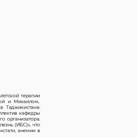
ьтетской терапии
ной и Михаилом,
в Таджикистане.
оллектив кафедры
го организатора.
езнь (ИБС)», что
кстати, анемии в