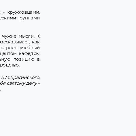
 - кружковцами,
ческими группами
ь чужие мысли. К
ссказывает, как
остроен учебный
оцентом кафедры
льную позицию в
родство.
.М.Брагинского,
я святому делу –
.