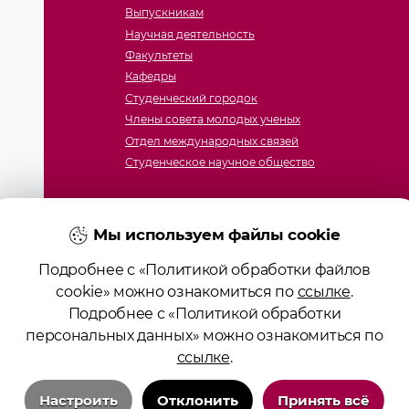
Выпускникам
Научная деятельность
Факультеты
Кафедры
Студенческий городок
Члены совета молодых ученых
Отдел международных связей
Студенческое научное общество
Мы используем файлы cookie
Подробнее с «Политикой обработки файлов
cookie» можно ознакомиться по
ссылке
.
Подробнее с «Политикой обработки
ие образования «Гродненский государственный медицинс
персональных данных» можно ознакомиться по
ство № 4141710567 от 04.01.2017 Государственного регист
ссылке
.
алов сайта возможно при условии указания активной ссы
Положение о защите информации
Настроить
Отклонить
Принять всё
Политика в отношении обработки cookies