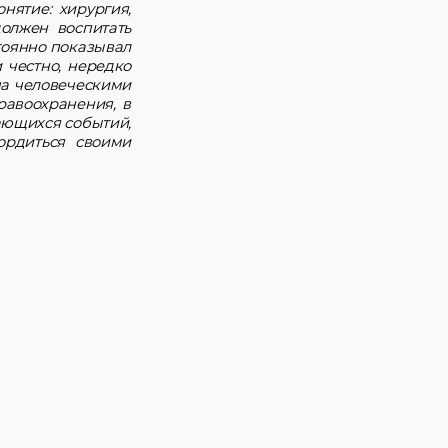
нятие: хирургия,
олжен воспитать
тоянно показывал
 честно, нередко
ча человеческими
равоохранения, в
ающихся событий,
ордиться своими