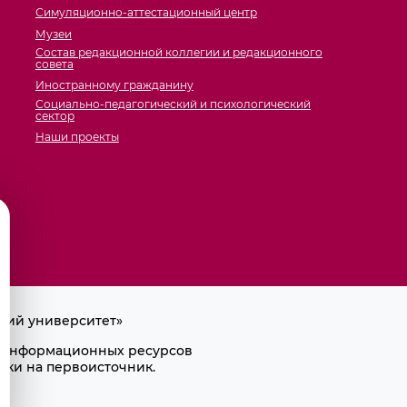
Симуляционно-аттестационный центр
Музеи
Состав редакционной коллегии и редакционного
совета
Иностранному гражданину
Социально-педагогический и психологический
сектор
Наши проекты
кий университет»
ра информационных ресурсов
лки на первоисточник.