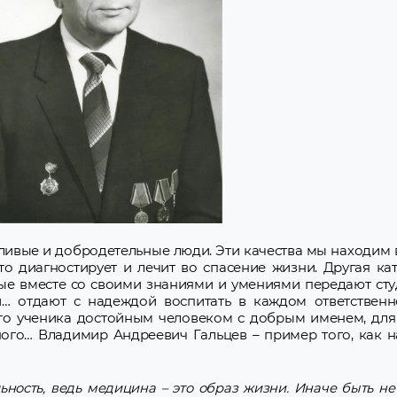
Мирончик Иван Фомич
Обухов Геннадий Алексееви
Петлицкий Сергей Иосифов
Подофёдов Семён Феофано
Позняк Станислав Бронисл
Пронько-Машерова Ольга
Мироновна
Ракуть Виталий Степанович
Реутов Пётр Сергеевич
Туревский Абрам Аркадьеви
ливые и добродетельные люди. Эти качества мы находим 
кто диагностирует и лечит во спасение жизни. Другая ка
рые вместе со своими знаниями и умениями передают ст
ши… отдают с надеждой воспитать в каждом ответственн
его ученика достойным человеком с добрым именем, для
ного… Владимир Андреевич Гальцев – пример того, как н
ьность, ведь медицина – это образ жизни. Иначе быть н