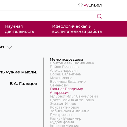
Ру
En
Бел
Научная
Идеологическая и
деятельность
воспитательная работа
ич
ович
Меню подраздела
на
Бритов Иван Васильевич
Бойко Вячеслав
вич
Александрович
ать чужие мысли.
ич
Борец Валентина
Максимовна
Васильев Владимир
В.А. Гальцев
вич
Семёнович
риевна
Гальцев Владимир
Андреевич
вич
Гельберг Илья Самуилович
ович
Доста Галина Антоновна
офеевич
Жмакин Игорь
ович
Константинович
инович
Зобнинская Антонина
Дмитриевна
ч
Калкун Владимир
Рудольфович
ич
Колесов Михаил
вич