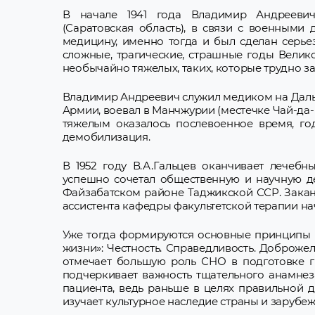
В начале 1941 года Владимир Андреевич
(Саратовская область), в связи с военными
медицину, именно тогда и был сделан серьез
сложные, трагические, страшные годы Велик
необычайно тяжелых, таких, которые трудно за
Владимир Андреевич служил медиком на Дальн
Армии, воевал в Манчжурии (местечке Чай-да
тяжелым оказалось послевоенное время, го
демобилизация.
В 1952 году В.А.Гальцев оканчивает лечебн
успешно сочетал общественную и научную де
Файзабатском районе Таджикской ССР. Заканч
ассистента кафедры факультетской терапии на
Уже тогда формируются основные принципы в
жизни»: Честность. Справедливость. Доброже
отмечает большую роль СНО в подготовке 
подчеркивает важность тщательного анамне
пациента, ведь раньше в целях правильной 
изучает культурное наследие страны и зарубе