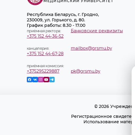
МЕДИЦИНСКИЙ УНИВЕРСИТЕТ
Республика Беларусь, г. Гродно,
230009, ул. Горького, д. 80.
График работы: 8.30 - 17.00
Банковские реквизиты
приёмная ректора:
+375 152 44-36-52
mailbox@grsmu.by
канцелярия:
+375 152 44-67-28
приёмная комиссия:
+375295229887
pk@grsmu.by
© 2026 Учрежден
Регистрационное свидетель
Использование матери