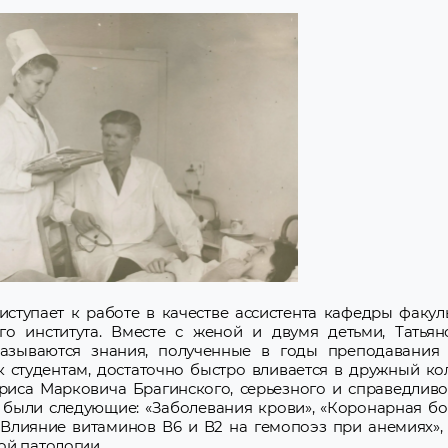
ступает к работе в качестве ассистента кафедры факул
го института. Вместе с женой и двумя детьми, Татья
азываются знания, полученные в годы преподавания 
 студентам, достаточно быстро вливается в дружный к
риса Марковича Брагинского, серьезного и справедливо
были следующие: «Заболевания крови», «Коронарная бол
 «Влияние витаминов В6 и В2 на гемопоэз при анемиях», 
ой патологии.