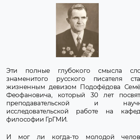
Лозовский Ришард Гжегжогович
Лукашик Николай Константинович
Лукьянова Лидия Ивановна
Мажуль Михаил Михайлович
Маслаков Дмитрий Андреевич
Мацкевич Болеслав Иосифович
Мирончик Иван Фомич
Обухов Геннадий Алексеевич
Петлицкий Сергей Иосифович
Подофёдов Семён Феофанович
Позняк Станислав Брониславович
Эти полные глубокого смысла сло
Пронько-Машерова Ольга Мироновна
знаменитого русского писателя ст
Ракуть Виталий Степанович
жизненным девизом Подофёдова Сем
Реутов Пётр Сергеевич
Туревский Абрам Аркадьевич
Феофановича, который 30 лет посвя
преподавательской и научн
исследовательской работе на кафе
философии ГрГМИ.
И мог ли когда-то молодой челов