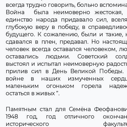
всегда трудно говорить, больно вспомина
Война была неимоверно жестокая,
единство народа придавало сил, всел
глубокую веру в победу, в справедливо
будущего. К сожалению, были и такие, 
сдавался в плен, предавал. Но настоя
человек всегда оставался человеком, л
оставались людьми. Советский сол
выстоял и испытал неимоверную радост
прилив сил в День Великой Победы.
войне в наших измученных сердц
маленьким огоньком горела надеж
остаться в живых ”.
Памятным стал для Семёна Феофанов
1948 год, год отличного окончан
исторического факульте