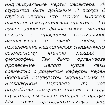
индивидуальные черты характера. У
студентов быть добрыми. Я всегда 
глубоко уверен, что знание филосо
помогает в медицинской практике. Чт
лучше донести философский матери
связать с профилем специальност
использовал и такой приём, к
привлечение медицинских специалисто
совместному чтению лекций 
философии. Так было организова
проведение целого курса лекц
совместно с доцентом кафедры нерв
болезней, кандидатом медицинских н
В.Р.Калкуном. Радовало, что нов
разработки находили отклик в серд
студентов, вызывали интерес к предме
Мы свою преподавательскую зада