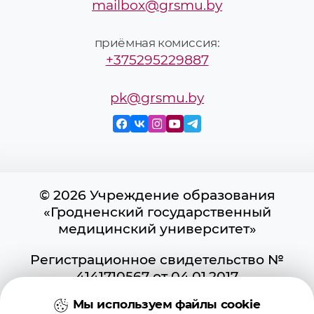
mailbox@grsmu.by
приёмная комиссия:
+375295229887
pk@grsmu.by
© 2026 Учреждение образования
«Гродненский государственный
медицинский университет»
Регистрационное свидетельство №
4141710567 от 04.01.2017
Государственного регистра
Мы используем файлы cookie
информационных ресурсов