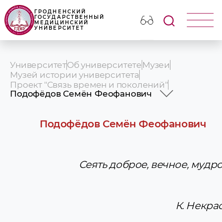
ГРОДНЕНСКИЙ
ГОСУДАРСТВЕННЫЙ
МЕДИЦИНСКИЙ
УНИВЕРСИТЕТ
Университет
Об университете
Музеи
Музей истории университета
Проект "Связь времен и поколений"
Подофёдов Семён Феофанович
Бритов Иван Васильевич
Бойко Вячеслав Александрович
Подофёдов Семён Феофанович
Борец Валентина Максимовна
Васильев Владимир Семёнович
Гальцев Владимир Андреевич
Гельберг Илья Самуилович
Сеять доброе, вечное, муд
Доста Галина Антоновна
Жмакин Игорь Константинович
Зобнинская Антонина Дмитриевна
Калкун Владимир Рудольфович
К. Некрасо
Колесов Михаил Александрович
Колокольников Виктор Тимофеевич