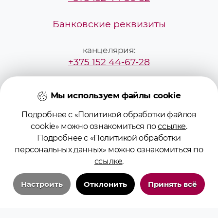
Банковские реквизиты
канцелярия:
+375 152 44-67-28
mailbox@grsmu.by
Мы используем файлы cookie
приёмная комиссия:
Подробнее с «Политикой обработки файлов
+375295229887
cookie» можно ознакомиться по
ссылке
.
Подробнее с «Политикой обработки
персональных данных» можно ознакомиться по
pk@grsmu.by
ссылке
.
Настроить
Отклонить
Принять всё
Технические/системные куки-файлы
Необходимы для основных функций сайта и обеспечения бесперебойной