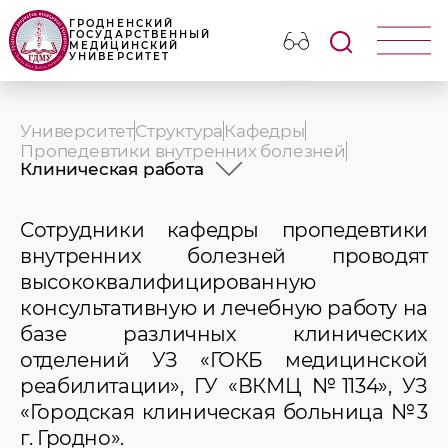
ГРОДНЕНСКИЙ
ГОСУДАРСТВЕННЫЙ
МЕДИЦИНСКИЙ
УНИВЕРСИТЕТ
Университет
Структура
Кафедры
Пропедевтики внутренних болезней
Клиническая работа
История
Профессорско-преподавательский
Сотрудники кафедры пропедевтики
состав
внутренних болезней проводят
Учебная работа
высококвалифицированную
Научная работа
консультативную и лечебную работу на
Клиническая работа
Идеологическая и воспитательная
базе различных клинических
работа
отделений УЗ «ГОКБ медицинской
СНО
реабилитации», ГУ «ВКМЦ №1134», УЗ
Новости и объявления
«Городская клиническая больница №3
г. Гродно».