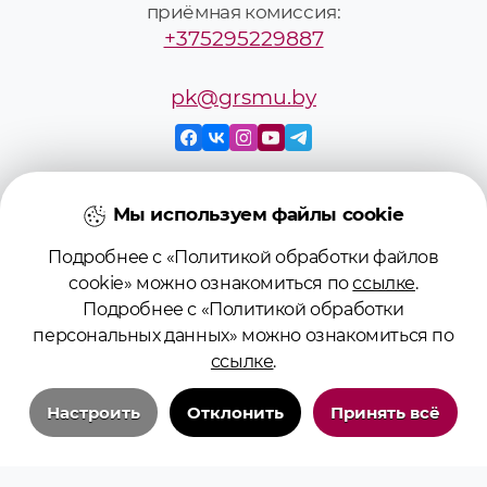
приёмная комиссия:
+375295229887
pk@grsmu.by
Мы используем файлы cookie
© 2026 Учреждение образования
Подробнее с «Политикой обработки файлов
«Гродненский государственный
cookie» можно ознакомиться по
ссылке
.
медицинский университет»
Подробнее с «Политикой обработки
персональных данных» можно ознакомиться по
Регистрационное свидетельство №
ссылке
.
4141710567 от 04.01.2017
Государственного регистра
Настроить
Отклонить
Принять всё
информационных ресурсов
Использование материалов сайта
Технические/системные куки-файлы
возможно при условии указания
Необходимы для основных функций сайта и обеспечения бесперебойной