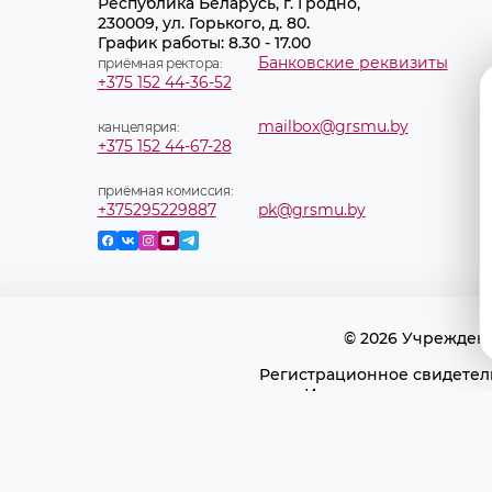
Республика Беларусь, г. Гродно,
230009, ул. Горького, д. 80.
График работы: 8.30 - 17.00
Банковские реквизиты
приёмная ректора:
+375 152 44-36-52
mailbox@grsmu.by
канцелярия:
+375 152 44-67-28
приёмная комиссия:
+375295229887
pk@grsmu.by
© 2026 Учрежден
Регистрационное свидетель
Использование матери