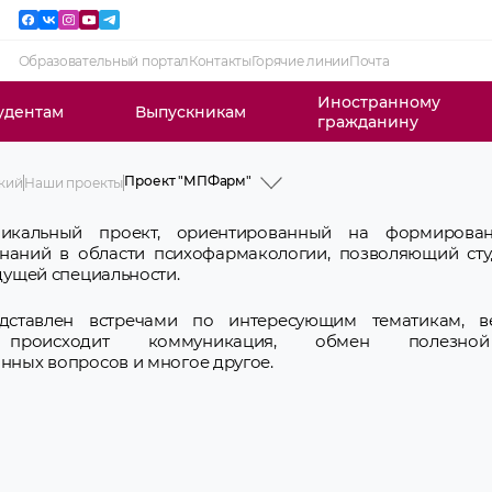
Образовательный портал
Контакты
Горячие линии
Почта
Иностранному
удентам
Выпускникам
гражданину
Проект "МПФарм"
кий
Наши проекты
Проект «CHRYSALISM»
Проект "Психотерапевтические
альный проект, ориентированный на формировани
чтения"
наний в области психофармакологии, позволяющий сту
Проект "ProfExtern"
дущей специальности.
Проект «Учимся вместе»
Проект "Душевный"
Проект "МПФарм"
дставлен встречами по интересующим тематикам, в
Проект "12 шагов на пути к
роисходит коммуникация, обмен полезной 
нормальной жизни"
Case Club
нных вопросов и многое другое.
Квест "Психохаос"
Проект «БЕЗ ХАЛАТОВ»
Проект «Психологическая неотложка»
Конкурс плакатов «МПФ – любовь с
первого курса»