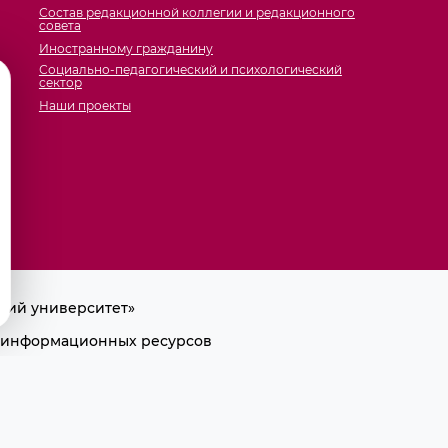
Состав редакционной коллегии и редакционного
совета
Иностранному гражданину
Социально-педагогический и психологический
сектор
Наши проекты
кий университет»
ра информационных ресурсов
лки на первоисточник.