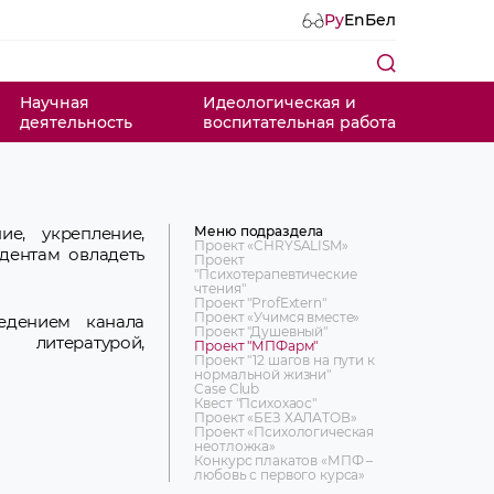
Ру
En
Бел
Научная
Идеологическая и
деятельность
воспитательная работа
Меню подраздела
е, укрепление,
Проект «CHRYSALISM»
дентам овладеть
Проект
"Психотерапевтические
чтения"
Проект "ProfExtern"
Проект «Учимся вместе»
едением канала
Проект "Душевный"
литературой,
Проект "МПФарм"
Проект "12 шагов на пути к
нормальной жизни"
Case Club
Квест "Психохаос"
Проект «БЕЗ ХАЛАТОВ»
Проект «Психологическая
неотложка»
Конкурс плакатов «МПФ –
любовь с первого курса»