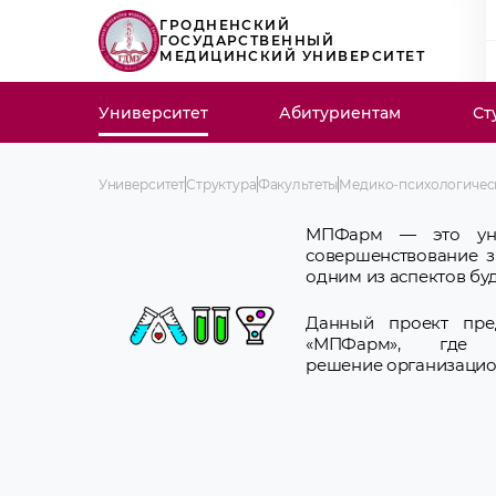
ГРОДНЕНСКИЙ
ГОСУДАРСТВЕННЫЙ
МЕДИЦИНСКИЙ УНИВЕРСИТЕТ
Университет
Абитуриентам
Ст
Университет
Структура
Факультеты
Медико-психологичес
МПФарм — это уник
совершенствование з
одним из аспектов бу
Данный проект пре
«МПФарм», где п
решение организацио