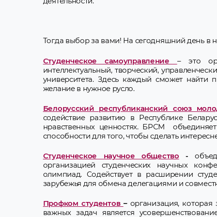
деятельности.
молодежной политики
Мы в социальных сетях
Тогда выбор за вами! На сегодняшний день в
Студенческое самоуправление
– это ор
интеллектуальный, творческий, управленчески
университета. Здесь каждый сможет найти 
желание в нужное русло.
Белорусский республиканский союз мол
содействие развитию в Республике Беларус
нравственных ценностях. БРСМ объединяет 
способности для того, чтобы сделать интересн
Студенческое научное общество
-
объед
организацией студенческих научных конфе
олимпиад. Содействует в расширении студ
зарубежья для обмена делегациями и совместн
Профком студентов
–
организация, которая
важных задач является усовершенствовани