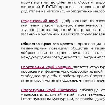
нормативными документами. Особым видом
стипендий. В ГрГМУ организован постоянный 
родителей, из неполных, многодетных и мало
Студенческий клуб
–
добровольная творческ
или иным видом творческой деятельности. 
звукооператора, народный театр танца, те
талантом и желанием вы можете поучаствовать 
Общество Красного креста –
организация п
гуманитарный потенциал общества и гаран
добровольных пожертвованиях граждан, ч
международном сотрудничестве. Каждый жела
Спортивный клуб «Медик»
является структ
проведение физкультурно-оздоровительной
свободное от учебы и работы время. Спортив
иными структурными подразделениями универ
Літаратурны клуб
«
Катарсіс
»
з’яўляецца ст
універсітэта, асноунай мэтай якога з’яўляе
інтэлектуальным, культурным, мастацкім і духо