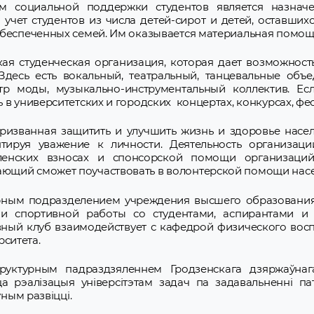
 социальной поддержки студентов является назначе
учет студентов из числа детей-сирот и детей, оставших
обеспеченных семей. Им оказывается материальная помощ
ая студенческая организация, которая дает возможност
Здесь есть вокальный, театральный, танцевальные объе
атр моды, музыкально-инструментальный коллектив. Ес
в университетских и городских концертах, конкурсах, фес
ризванная защитить и улучшить жизнь и здоровье насе
тируя уважение к личности. Деятельность организаци
ленских взносах и спонсорской помощи организаций
ющий сможет поучаствовать в волонтерской помощи нас
урным подразделением учреждения высшего образования
 и спортивной работы со студентами, аспирантами и
ный клуб взаимодействует с кафедрой физического восп
ситета.
руктурным падраздзяленнем Гродзенскага дзяржаўна
цца рэалізацыя універсітэтам задач па задавальненні па
ўным развіцці.