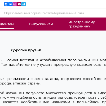
Образовательный портал
Контакты
Горячие линии
Почта
Иностранному
удентам
Выпускникам
гражданину
Дорогие друзья!
оды – самая веселая и незабываемая пора жизни. Мы мо
. Так давайте же не упускать прекрасную возможность н
ля реализации своего таланта, творческих способносте
орода, а также страны.
ской жизни вы получаете множество преимуществ в виде
к коммуникабельность, инициативность, уверенность в се
о, является необходимыми навыками в дальнейшей п