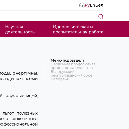
Ру
En
Бел
Научная
Идеологическая и
деятельность
воспитательная работа
Меню подраздела
Первичная профсоюзная
организация студентов
Белорусский
лоды, энергичны,
республиканский союз
асладиться всеми
молодёжи
й, научных идей,
 льгот, полезных
бе, а также много
рофессиональной