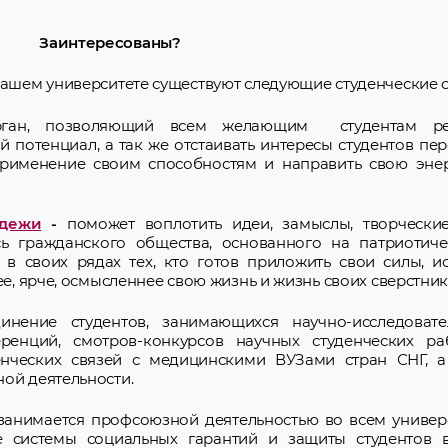
Заинтересованы?
 нашем университете существуют следующие студенческие 
ган, позволяющий всем желающим студентам реа
й потенциал, а так же отстаивать интересы студентов пе
применение своим способностям и направить свою энер
одежи
-
поможет воплотить идеи, замыслы, творческие
ь гражданского общества, основанного на патриотиче
в своих рядах тех, кто готов приложить свои силы, ис
ее, ярче, осмысленнее свою жизнь и жизнь своих сверстник
инение студентов, занимающихся научно-исследовате
ренций, смотров-конкурсов научных студенческих ра
енческих связей с медицинскими ВУЗами стран СНГ, а
ой деятельности.
 занимается профсоюзной деятельностью во всем универ
е системы социальных гарантий и защиты студентов в