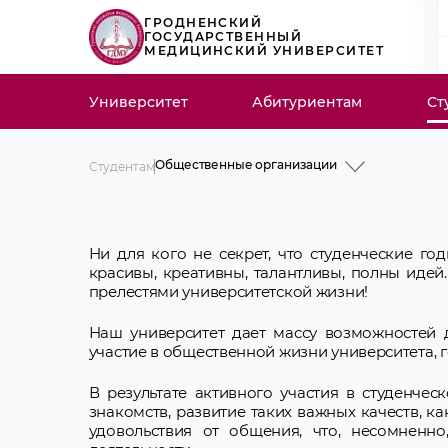
ГРОДНЕНСКИЙ
ГОСУДАРСТВЕННЫЙ
МЕДИЦИНСКИЙ УНИВЕРСИТЕТ
Университет
Абитуриентам
Ст
Общественные организации
Студентам
Информация для первокурсников
Расписание занятий и лекций
Симуляционно-аттестационный центр
Ни для кого не секрет, что студенческие г
Библиотека
Учебный процесс
красивы, креативны, талантливы, полны идей
Практика
прелестями университетской жизни!
Платное обучение
Студенческий городок
Студенческая жизнь
Наш университет дает массу возможностей д
Общественные организации
участие в общественной жизни университета, г
Студенческое научное общество
Виртуальная Доска Почета
Запись на консультацию к педагогу-
В результате активного участия в студенче
психологу
знакомств, развитие таких важных качеств, ка
Социально-педагогический и
удовольствия от общения, что, несомненн
психологический сектор
Информационные ресурсы в сфере