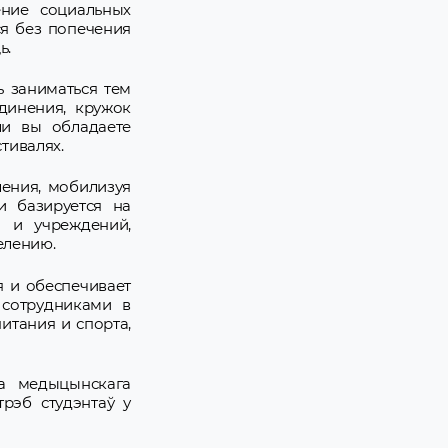
ние социальных
ся без попечения
ь.
ь заниматься тем
динения, кружок
ли вы обладаете
тивалях.
ления, мобилизуя
и базируется на
 и учреждений,
елению.
 и обеспечивает
 сотрудниками в
итания и спорта,
га медыцынскага
трэб студэнтаў у