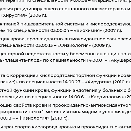
 терапии по специальности 14.00.06 – «Кардиология» (20
рургия рецидивирующего спонтанного пневмоторакса и
Хирургия» (2006 г.).
я тканей пищеварительной системы и кислородсвязую
 по специальности 03.00.04 – «Биохимия» (2007 г.).
кция крови, прооксидантно-антиоксидантное равновеси
ециальности 03.00.13 – «Физиология» (2009 г.).
ацентарной недостаточности у беременных женщин по х
-плацента-плод» по специальности 14.00.01 – «Акушерс
ита с коррекцией кислородтранспортной функции кров
ие)» по специальности 14.00.27 – «Хирургия» (2010 г.).
ртной функции крови, функции эндотелия у больных с 
рекции» по специальности 14.00.6 – «Кардиология» (2010
ающих свойств крови и прооксидантно-антиоксидантног
эритропоэтином и 1-метилникотинамидом в условиях де
.13 – «Физиология» (2010 г.).
мы транспорта кислорода кровью и прооксидантно-ант