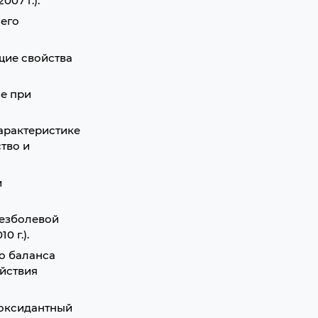
07 г.).
 его
щие свойства
е при
арактеристике
тво и
и
безболевой
 г.).
о баланса
йствия
иоксидантный