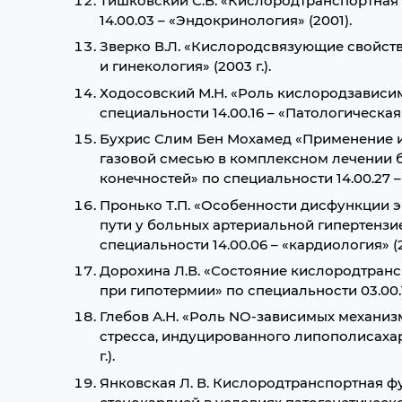
Тишковский С.В. «Кислородтранспортная
14.00.03 – «Эндокринология» (2001).
Зверко В.Л. «Кислородсвязующие свойства
и гинекология» (2003 г.).
Ходосовский М.Н. «Роль кислородзависи
специальности 14.00.16 – «Патологическая 
Бухрис Слим Бен Мохамед «Применение и
газовой смесью в комплексном лечении
конечностей» по специальности 14.00.27 – 
Пронько Т.П. «Особенности дисфункции 
пути у больных артериальной гипертензи
специальности 14.00.06 – «кардиология» (2
Дорохина Л.В. «Состояние кислородтран
при гипотермии» по специальности 03.00.13
Глебов А.Н. «Роль NO-зависимых механиз
стресса, индуцированного липополисахар
г.).
Янковская Л. В. Кислородтранспортная ф