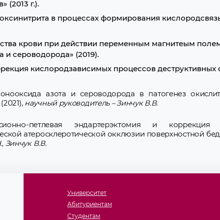
(2013 г.).
пероксинитрита в процессах формирования кислородсвя
ства крови при действии переменным магнитеым полем
 и сероводорода» (2019).
ррекция кислородзависимых процессов деструктивных
онооксида азота и сероводорода в патогенез окислите
2021),
научный руководитель – Зинчук В.В.
сионно-петлевая эндартерэктомия и коррекция 
еской атеросклеротической окклюзии поверхностной бе
 Зинчук В.В.
Университет
Абитуриентам
Студентам