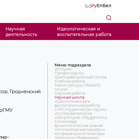
Ру
En
Бел
Научная
Идеологическая и
деятельность
воспитательная работа
Меню подраздела
История
Профессорско-
преподавательский состав
Учебная работа
Магистратура / Master\'s
course
ор, Гродненский
Научная работа
Научная школа
Идеологическая и
воспитательная работа
СНО (студенческая научно-
ГрГМУ
исследовательская
лаборатория «Оxygenium»)
Олимпиада
физиологических знаний
«Компьютерный марафон»
Конференции и семинары
тно-
Новости и объявления