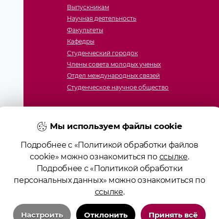
Выпускникам
Научная деятельность
Факультеты
Кафедры
Студенческий городок
Члены совета молодых ученых
Отдел международных связей
Студенческое научное общество
Мы используем файлы cookie
Подробнее с «Политикой обработки файлов
cookie» можно ознакомиться по
ссылке
.
Подробнее с «Политикой обработки
ие образования «Гродненский государственный медицинс
персональных данных» можно ознакомиться по
ство № 4141710567 от 04.01.2017 Государственного регист
ссылке
.
алов сайта возможно при условии указания активной ссы
Положение о защите информации
Настроить
Отклонить
Принять всё
Политика в отношении обработки cookies