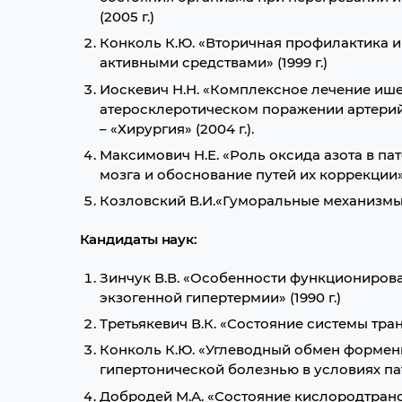
(2005 г.)
Конколь К.Ю. «Вторичная профилактика 
активными средствами» (1999 г.)
Иоскевич Н.Н. «Комплексное лечение иш
атеросклеротическом поражении артерий
– «Хирургия» (2004 г.).
Максимович Н.Е. «Роль оксида азота в п
мозга и обоснование путей их коррекции» 
Козловский В.И.«Гуморальные механизмы 
Кандидаты наук:
Зинчук В.В. «Особенности функциониров
экзогенной гипертермии» (1990 г.)
Третьякевич В.К. «Состояние системы транс
Конколь К.Ю. «Углеводный обмен форменн
гипертонической болезнью в условиях пато
Добродей М.А. «Состояние кислородтран