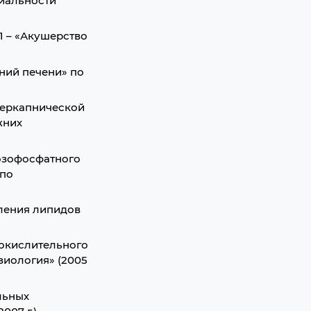
циальности
1 – «Акушерство
ний печени» по
перкапнической
жних
озофосфатного
 по
ления липидов
 окислительного
зиология» (2005
льных