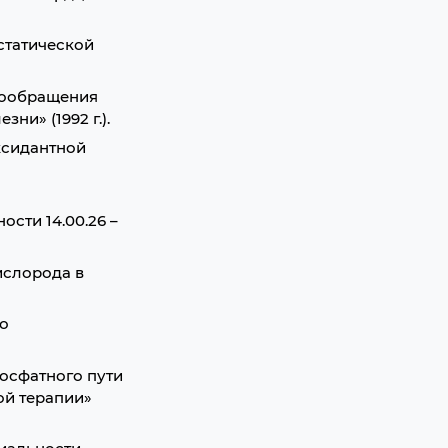
статической
вообращения
ни» (1992 г.).
ксидантной
сти 14.00.26 –
ислорода в
о
осфатного пути
ой терапии»