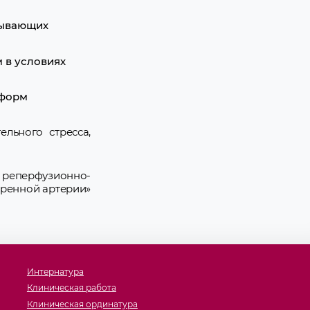
зывающих
 в условиях
 форм
льного стресса,
реперфузионно-
дренной артерии»
Интернатура
Клиническая работа
Клиническая ординатура