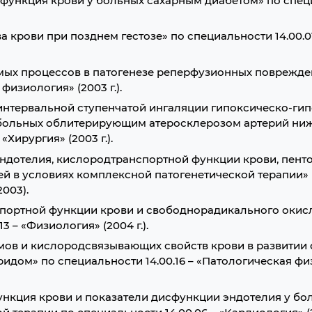
 функция крови у больных сахарным диабетом» по спе
 крови при позднем гестозе» по специальности 14.00.0
мых процессов в патогенезе реперфузионных поврежде
физиология» (2003 г.).
нтервальной ступенчатой ингаляции гипоксическо-ги
 больных облитерирующим атеросклерозом артерий ни
«Хирургия» (2003 г.).
эндотелия, кислородтранспортной функции крови, пент
ей в условиях комплексной патогенетической терапии»
003).
спортной функции крови и свободнорадикального окис
 – «Физиология» (2004 г.).
мов и кислородсвязывающих свойств крови в развитии
идом» по специальности 14.00.16 – «Патологическая фи
ункция крови и показатели дисфункции эндотелия у бо