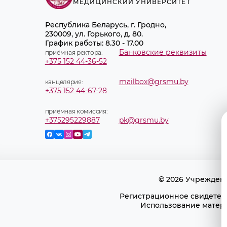
МЕДИЦИНСКИЙ УНИВЕРСИТЕТ
Республика Беларусь, г. Гродно,
230009, ул. Горького, д. 80.
График работы: 8.30 - 17.00
Банковские реквизиты
приёмная ректора:
+375 152 44-36-52
mailbox@grsmu.by
канцелярия:
+375 152 44-67-28
приёмная комиссия:
+375295229887
pk@grsmu.by
© 2026 Учрежден
Регистрационное свидетель
Использование матери