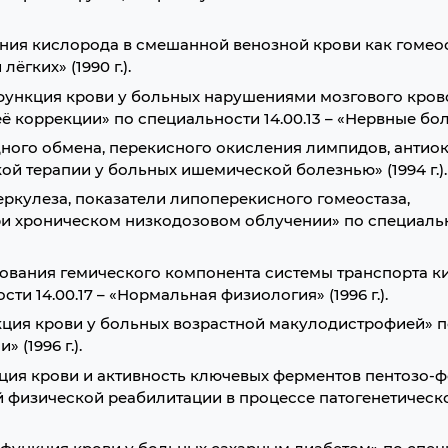
ния кислорода в смешанной венозной крови как гомео
гких» (1990 г.).
функция крови у больных нарушениями мозгового кро
коррекции» по специальности 14.00.13 – «Нервные болез
дного обмена, перекисного окисления лимпидов, антио
ой терапии у больных ишемической болезнью» (1994 г.).
еркулеза, показатели липоперекисного гомеостаза,
и хроническом низкодозовом облучении» по специально
ования гемического компонента системы транспорта к
и 14.00.17 – «Нормальная физиология» (1996 г.).
кция крови у больных возрастной макулодистрофией» п
 (1996 г.).
ция крови и активность ключевых ферментов пентозо-ф
 физической реабилитации в процессе патогенетическ