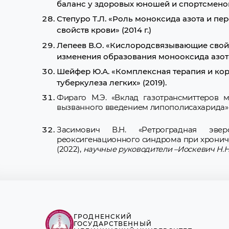
баланс у здоровых юношей и спортсменов» 
Степуро Т.Л. «Роль моноксида азота и 
свойств крови» (2014 г.)
Лепеев В.О. «Кислородсвязывающие свой
изменения образования монооксида азота
Шейфер Ю.А. «Комплексная терапия и ко
туберкулеза легких» (2019).
Фираго М.Э. «Вклад газотрансмиттеров м
вызванного введением липополисахарида» (
Засимович В.Н. «Ретроградная эвер
реоксигенационного синдрома при хронич
(2022),
научные руководители –Иоскевич Н.Н.,
ГРОДНЕНСКИЙ
ГОСУДАРСТВЕННЫЙ