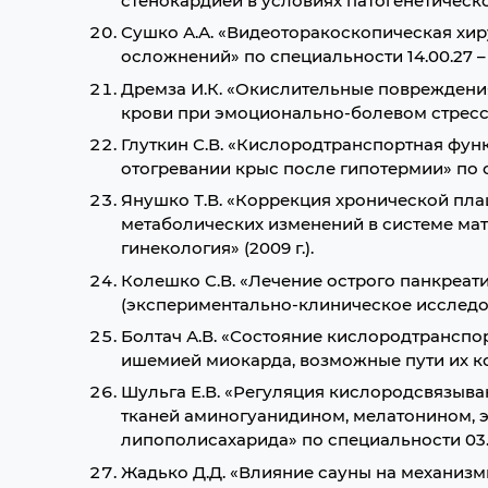
стенокардией в условиях патогенетической
Сушко А.А. «Видеоторакоскопическая хи
осложнений» по специальности 14.00.27 – «
Дремза И.К. «Окислительные повреждени
крови при эмоционально-болевом стрессе»
Глуткин С.В. «Кислородтранспортная фун
отогревании крыс после гипотермии» по сп
Янушко Т.В. «Коррекция хронической пл
метаболических изменений в системе мать
гинекология» (2009 г.).
Колешко С.В. «Лечение острого панкреат
(экспериментально-клиническое исследован
Болтач А.В. «Состояние кислородтранспо
ишемией миокарда, возможные пути их кор
Шульга Е.В. «Регуляция кислородсвязыв
тканей аминогуанидином, мелатонином, 
липополисахарида» по специальности 03.00
Жадько Д.Д. «Влияние сауны на механиз