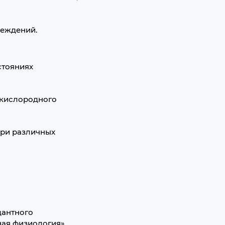
реждений.
стояниях
 кислородного
при различных
дантного
ьная физиология»