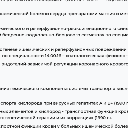
ишемической болезни сердца препаратами магния и ме
емического и реперфузионно-реоксигенационного син
 бедренно-подколенно-берцового сегмента» по специал
атогенезе ишемических и реперфузионных повреждений
по специальности 14.00.16 – «патологическая физиология
эндотелий-зависимой регуляции коронарного кровотока»
ания гемического компонента системы транспорта кис
порта кислорода при вирусных гепатитах А и В» (1990 г.
ых элементов и кислород - транспортная функция кро
генетической терапии и их коррекция» (1990 г.).
спортной функции крови у больных ишемической болез