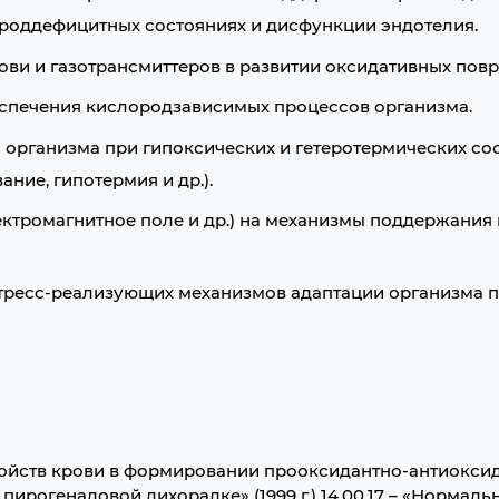
роддефицитных состояниях и дисфункции эндотелия.
ви и газотрансмиттеров в развитии оксидативных пов
спечения кислородзависимых процессов организма.
организма при гипоксических и гетеротермических со
ние, гипотермия и др.).
лектромагнитное поле и др.) на механизмы поддержания
тресс-реализующих механизмов адаптации организма 
войств крови в формировании прооксидантно-антиокси
пирогеналовой лихорадке» (1999 г.) 14.00.17 – «Нормал