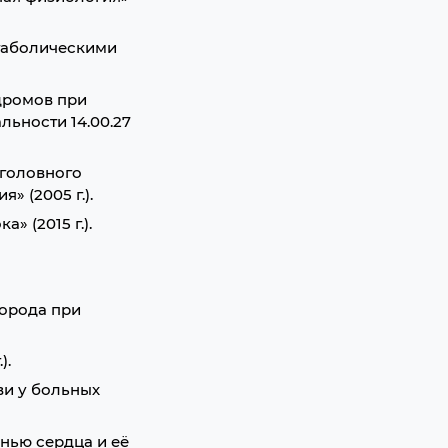
таболическими
дромов при
ьности 14.00.27
 головного
» (2005 г.).
 (2015 г.).
лорода при
).
ви у больных
нью сердца и её