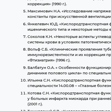
коррекция» (1990 г.).
Максимович Н.А. «Исследование напряже
константы при искусственной вентиляции лё
Янкелевич Ю.Д. «Кислородтранспортная 
ишемического типа и некоторые методы её 
Соколов К.Н. «Некоторые аспекты углево
системы крови в условиях патогенетическ
Вольф С.Б. «Клинические проявления туб
иммунорезистентности и их коррекция пр
«Фтизиатрия» (1996 г.).
Балбатун О.А. « Особенности функционир
динамике полового цикла» по специальност
Ильина С.Н. «Кислородтранспортная фун
специальности 14.00.08 – «Глазные болезни»
Котова С.Н. «Кислородтранспортная функ
у больных инфаркта миокарда при ранней
(2001 г.).