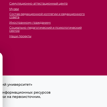
Симуляционно-аттестационный центр
Музеи
Состав редакционной коллегии и редакционного
совета
Иностранному гражданину
Социально-педагогический и психологический
сектор
Наши проекты
кий университет»
ра информационных ресурсов
лки на первоисточник.