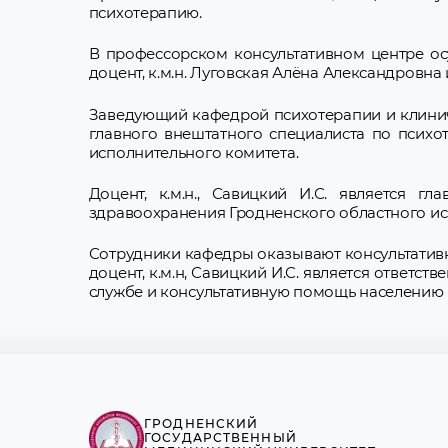
психотерапию.
В профессорском консультативном центре о
доцент, к.м.н. Луговская Алёна Александровна 
Заведующий кафедрой психотерапии и клиниче
главного внештатного специалиста по психо
исполнительного комитета.
Доцент, к.м.н., Савицкий И.С. является 
здравоохранения Гродненского областного ис
Сотрудники кафедры оказывают консультатив
доцент, к.м.н, Савицкий И.С. является ответ
службе и консультативную помощь населению 
ГРОДНЕНСКИЙ
ГОСУДАРСТВЕННЫЙ