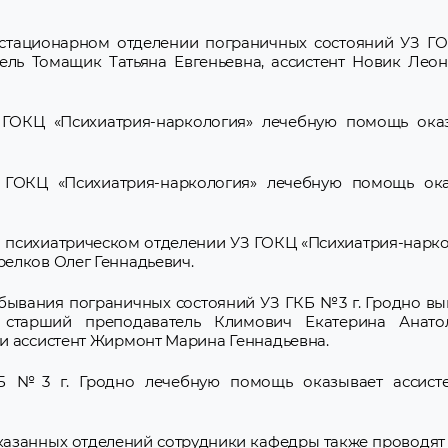
стационарном отделении пограничных состояний УЗ ГО
ель Томащик Татьяна Евгеньевна, ассистент Новик Лео
ГОКЦ «Психиатрия-наркология» лечебную помощь оказ
 ГОКЦ «Психиатрия-наркология» лечебную помощь ок
 психиатрическом отделении УЗ ГОКЦ «Психиатрия-нарк
елков Олег Геннадьевич.
бывания пограничных состояний УЗ ГКБ №3 г. Гродно вы
 старший преподаватель Климович Екатерина Анатол
и ассистент Жирмонт Марина Геннадьевна.
Б №3 г. Гродно лечебную помощь оказывает ассисте
казанных отделений сотрудники кафедры также проводят