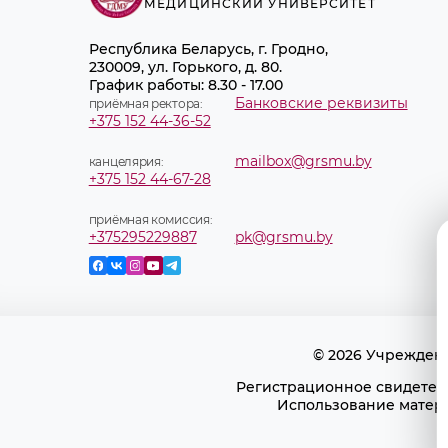
МЕДИЦИНСКИЙ УНИВЕРСИТЕТ
Республика Беларусь, г. Гродно,
230009, ул. Горького, д. 80.
График работы: 8.30 - 17.00
Банковские реквизиты
приёмная ректора:
+375 152 44-36-52
mailbox@grsmu.by
канцелярия:
+375 152 44-67-28
приёмная комиссия:
+375295229887
pk@grsmu.by
© 2026 Учрежден
Регистрационное свидетель
Использование матери