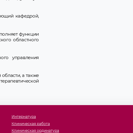
ующий кафедрой,
ыполняет функции
ского областного
ного управления
области, а также
отерапевтической
Интернатура
Клиническая работа
Клиническая ординатура