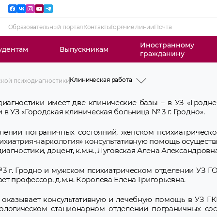
Образовательный портал
Контакты
Горячие линии
Почта
Иностранному
удентам
Выпускникам
гражданину
Клиническая работа
ской психодиагностики
История
Профессорско-преподавательский
иагностики имеет две клинические базы – в УЗ «Гродн
состав
в УЗ «Городская клиническая больница № 3 г. Гродно».
Учебная работа
Клиническая ординатура
Послевузовское образование
лении пограничных состояний, женском психиатрическо
Научная работа
ихиатрия-наркология» консультативную помощь осущест
Клиническая работа
гностики, доцент, к.м.н., Луговская Алёна Александровна
Идеологическая и воспитательная
работа
СНО
3 г. Гродно и мужском психиатрическом отделении УЗ Г
Новости и объявления
т профессор, д.м.н. Королёва Елена Григорьевна.
ич оказывает консультативную и лечебную помощь в УЗ ГК
рологическом стационарном отделении пограничных со