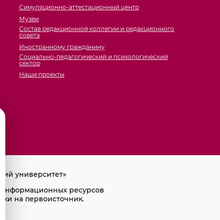
Симуляционно-аттестационный центр
Музеи
Состав редакционной коллегии и редакционного
совета
Иностранному гражданину
Социально-педагогический и психологический
сектор
Наши проекты
кий университет»
ра информационных ресурсов
лки на первоисточник.