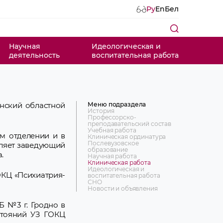
Ру
En
Бел
Научная
Идеологическая и
деятельность
воспитательная работа
Меню подраздела
енский областной
История
Профессорско-
преподавательский состав
Учебная работа
м отделении и в
Клиническая ординатура
Послевузовское
вляет заведующий
образование
.
Научная работа
Клиническая работа
Идеологическая и
ОКЦ «Психиатрия-
воспитательная работа
СНО
Новости и объявления
Б №3 г. Гродно в
стояний УЗ ГОКЦ