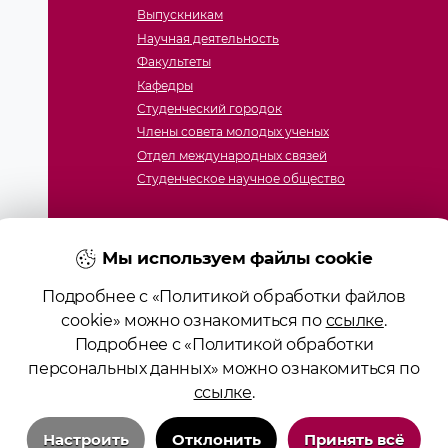
Выпускникам
Научная деятельность
Факультеты
Кафедры
Студенческий городок
Члены совета молодых ученых
Отдел международных связей
Студенческое научное общество
Мы используем файлы cookie
Подробнее с «Политикой обработки файлов
cookie» можно ознакомиться по
ссылке
.
Подробнее с «Политикой обработки
ие образования «Гродненский государственный медицинс
персональных данных» можно ознакомиться по
ство № 4141710567 от 04.01.2017 Государственного регист
ссылке
.
алов сайта возможно при условии указания активной ссы
Положение о защите информации
Настроить
Отклонить
Принять всё
Политика в отношении обработки cookies