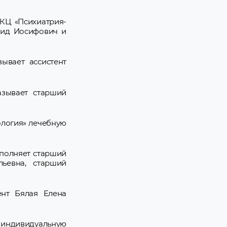
КЦ «Психиатрия-
нид Иосифович и
ывает ассистент
азывает старший
ология» лечебную
полняет старший
ьевна, старший
нт Бялая Елена
 индивидуальную