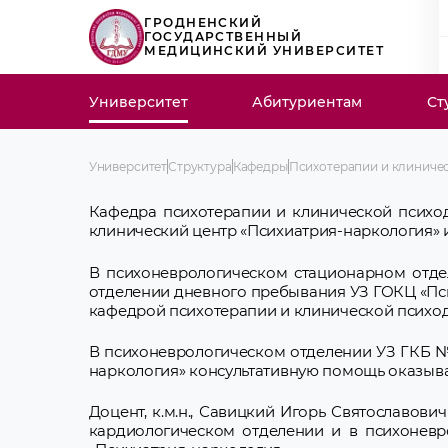
ГРОДНЕНСКИЙ
ГОСУДАРСТВЕННЫЙ
МЕДИЦИНСКИЙ УНИВЕРСИТЕТ
Университет
Абитуриентам
Ст
Университет
Структура
Кафедры
Психотерапии и клиниче
Кафедра психотерапии и клинической психод
клинический центр «Психиатрия-наркология» и 
В психоневрологическом стационарном отде
отделении дневного пребывания УЗ ГОКЦ «Пс
кафедрой психотерапии и клинической психодиа
В психоневрологическом отделении УЗ ГКБ №
наркология» консультативную помощь оказывае
Доцент, к.м.н., Савицкий Игорь Святославов
кардиологическом отделении и в психонев