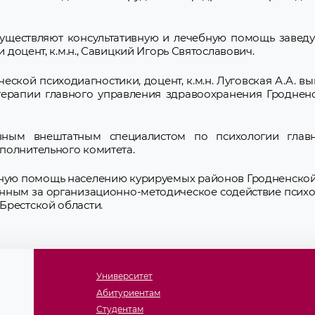
существляют консультативную и лечебную помощь завед
и доцент, к.м.н., Савицкий Игорь Святославович.
ской психодиагностики, доцент, к.м.н. Луговская А.А. в
терапии главного управления здравоохранения Гроднен
главным внештатным специалистом по психологии глав
полнительного комитета.
ную помощь населению курируемых районов Гродненской 
ственным за организационно-методическое содействие псих
Брестской области.
Университет
Абитуриентам
Студентам