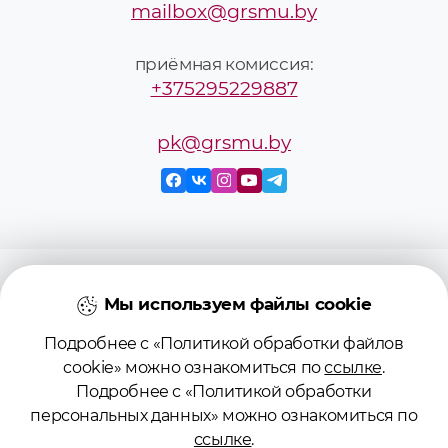
mailbox@grsmu.by
приёмная комиссия:
+375295229887
pk@grsmu.by
© 2026 Учреждение образования
«Гродненский государственный
Мы используем файлы cookie
медицинский университет»
Подробнее с «Политикой обработки файлов
cookie» можно ознакомиться по
ссылке
.
Регистрационное свидетельство №
Подробнее с «Политикой обработки
4141710567 от 04.01.2017
персональных данных» можно ознакомиться по
Государственного регистра
ссылке
.
информационных ресурсов