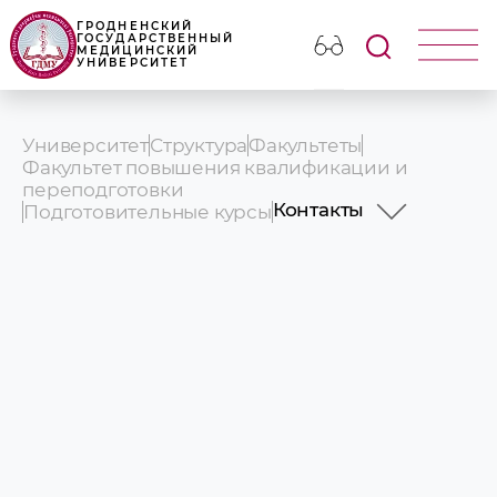
ГРОДНЕНСКИЙ
ГОСУДАРСТВЕННЫЙ
МЕДИЦИНСКИЙ
УНИВЕРСИТЕТ
Университет
Структура
Факультеты
Факультет повышения квалификации и
переподготовки
Контакты
Подготовительные курсы
Контакты
О подготовительных
История
Формы обучения
Правила приема
Стоимость обучения
Иностранному граж
Запись к педагогу-п