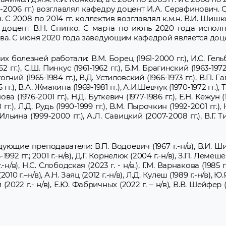
-2006 гг.) возглавлял кафедру доцент И.А. Серафинович. С
С 2008 по 2014 гг. коллектив возглавлял к.м.н. В.И. Шишк
доцент В.Н. Снитко. С марта по июнь 2020 года испол
ва. С июня 2020 года заведующим кафедрой является доце
болезней работали: В.М. Борец (1961-2000 гг.), И.С. Гельбер
62 гг.), С.Ш. Пинкус (1961-1962 гг.), Б.М. Брагинский (1963-1972
 Стогний (1965-1984 гг.), В.Д. Устиловский (1966-1973 гг.), В.П. 
86 гг.), В.А. Жмакина (1969-1981 гг.), А.И.Шевчук (1970-1972 гг.),
ова (1976-2001 гг.), Н.Д. Буткевич (1977-1986 гг.), Е.Н. Кежун (1
 гг.), Л.Д. Рудь (1990-1999 гг.), В.М. Пырочкин (1992-2001 гг.
И. Ильина (1999-2000 гг.), А.Л. Савицкий (2007-2008 гг.), В.Г
щие преподаватели: В.П. Водоевич (1967 г.-н/в), В.И. Шиш
992 гг.; 2001 г.-н/в), Д.Г. Корнелюк (2004 г.-н/в), З.П. Лемешев
-н/в), Н.С. Слободская (2023 г. - н/в.), Г.М. Варнакова (1985 г.
 (2010 г.–н/в), А.Н. Заяц (2012 г.-н/в), Л.Д. Кулеш (1989 г.-н/в),
й (2022 г.- н/в), Е.Ю. Фабричных (2022 г. – н/в), В.В. Шейфер (2