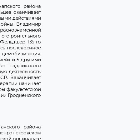
капского района
льцев оканчивает
нными действиями
 войны. Владимир
 Краснознаменной
го строительного
 Фельдшер 135-го
ось послевоенное
 демобилизация.
ией» и 5 другими
ет Таджикского
ую деятельность.
СР. Заканчивает
терапии начинает
дры факультетской
апии Гродненского
анского района
непропетровском
еской ординатуре