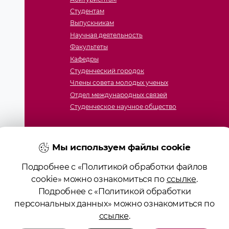
Студентам
Выпускникам
Научная деятельность
Факультеты
Кафедры
Студенческий городок
Члены совета молодых ученых
Отдел международных связей
Студенческое научное общество
Мы используем файлы cookie
Подробнее с «Политикой обработки файлов
cookie» можно ознакомиться по
ссылке
.
Подробнее с «Политикой обработки
ие образования «Гродненский государственный медицинс
персональных данных» можно ознакомиться по
ство № 4141710567 от 04.01.2017 Государственного регист
ссылке
.
алов сайта возможно при условии указания активной ссы