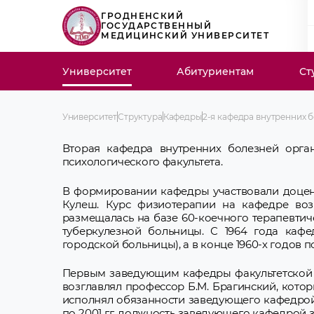
ГРОДНЕНСКИЙ
ГОСУДАРСТВЕННЫЙ
МЕДИЦИНСКИЙ УНИВЕРСИТЕТ
Университет
Абитуриентам
Ст
Университет
Структура
Кафедры
2-я кафедра внутренних 
Вторая кафедра внутренних болезней орган
психологического факультета.
В формировании кафедры участвовали доценты, 
Кулеш. Курс физиотерапии на кафедре возгл
размещалась на базе 60-коечного терапевтич
туберкулезной больницы. С 1964 года кафе
городской больницы), а в конце 1960-х годов п
Первым заведующим кафедры факультетской тера
возглавлял профессор Б.М. Брагинский, кото
исполнял обязанности заведующего кафедрой до
по 2001 гг. должность заведующего кафедрой зан