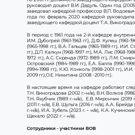
руководил доцент В.И. Дедуль. Один год (2005
заведовал кафедрой профессор В.П. Водоевич. 
года по февраль 2020 кафедрой руководила 
заведующего кафедрой доцент Т.А. Виноградо
В период с 1961 года на 2-й кафедре внутренних 
И.М. Дубогрей (1961-1963 гг.), Д.Ф. Кулеш (1961-19
(1965-1998 гг.), В.А. Гальцев (1965-1989 гг.), И.И.
гг.), Д.П. Калкун (1968-1997 гг.), М.А. Лис (1968-19
1972 гг.), А.С. Скренда (1972-1989 гг.), Л.М. Смирн
Островский (1984-1989 гг.), Е.А. Балла (1990-1998
(1994-1998 гг.), К.Ю. Конколь (1998-2001 гг.), И.
2009 гг.),О.Е. Никитина (2008 -2010 гг.).
В настоящее время на кафедре работают следую
Т.Н. Виноградова (2002 г.–н/в), В.Н. Волков (1986-1
Т.Н. Якубчик (1989 г.-н/в), Е.В. Мирончик (2019 г.
(2011 г.-н/в), Е.В. Шульга (2016 г.-н/в), А.А. Брейда
г.-н/в), И.А. Зубель (2023 г. – н/в), К.А. Кучински
Щекало (2022 г. – н/в).
Сотрудники - участники ВОВ