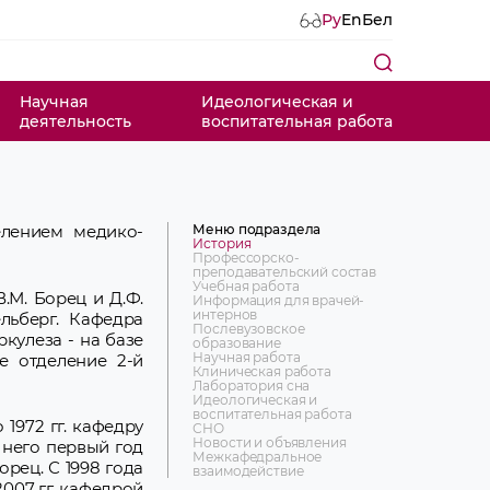
Ру
En
Бел
Научная
Идеологическая и
деятельность
воспитательная работа
Меню подраздела
елением медико-
История
Профессорско-
преподавательский состав
Учебная работа
В.М. Борец и Д.Ф.
Информация для врачей-
интернов
ельберг. Кафедра
Послевузовское
кулеза - на базе
образование
Научная работа
е отделение 2-й
Клиническая работа
Лаборатория сна
Идеологическая и
воспитательная работа
 1972 гг. кафедру
СНО
Новости и объявления
 него первый год
Межкафедральное
орец. С 1998 года
взаимодействие
 2007 гг. кафедрой