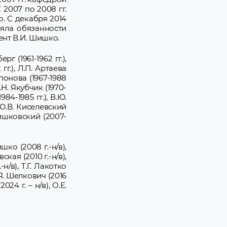
 2007 по 2008 гг.
о. С декабря 2014
няла обязанности
нт В.И. Шишко.
г (1961-1962 гг.),
 гг.), Л.П. Артаева
Гапонова (1967-1988
 Т.Н. Якубчик (1970-
984-1985 гг.), В.Ю.
), Ю.В. Киселевский
. Тишковский (2007-
ко (2008 г.-н/в),
ская (2010 г.-н/в),
-н/в), Т.Г. Лакотко
 Ю.Я. Шелкович (2016
024 г. – н/в), О.Е.