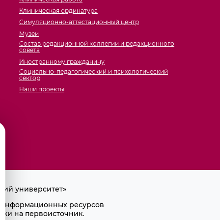
Клиническая ординатура
Симуляционно-аттестационный центр
Музеи
Состав редакционной коллегии и редакционного
совета
Иностранному гражданину
Социально-педагогический и психологический
сектор
Наши проекты
кий университет»
ра информационных ресурсов
лки на первоисточник.