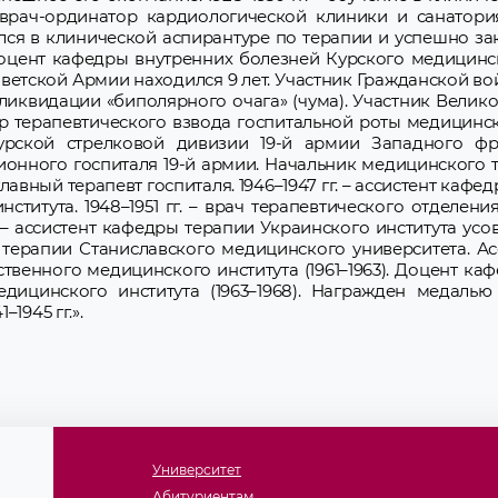
 – врач-ординатор кардиологической клиники и санатор
учался в клинической аспирантуре по терапии и успешно з
 и доцент кафедры внутренних болезней Курского медицинс
етской Армии находился 9 лет. Участник Гражданской войн
на ликвидации «биполярного очага» (чума). Участник Вели
ир терапевтического взвода госпитальной роты медицинс
урской стрелковой дивизии 19-й армии Западного фр
онного госпиталя 19-й армии. Начальник медицинского 
лавный терапевт госпиталя. 1946–1947 гг. – ассистент кафе
титута. 1948–1951 гг. – врач терапевтического отделени
г. – ассистент кафедры терапии Украинского института ус
ей терапии Станиславского медицинского университета. А
твенного медицинского института (1961–1963). Доцент ка
едицинского института (1963–1968). Награжден медалью
1945 гг.».
Университет
Абитуриентам