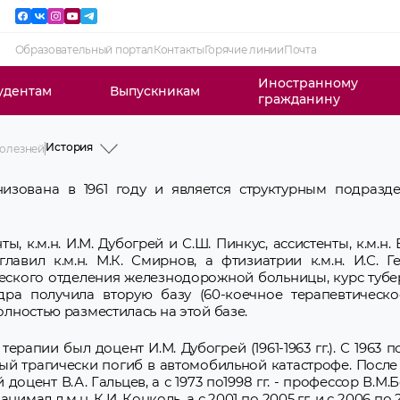
Образовательный портал
Контакты
Горячие линии
Почта
Иностранному
удентам
Выпускникам
гражданину
История
болезней
История
Профессорско-преподавательский
изована в 1961 году и является структурным подразд
состав
Учебная работа
Информация для врачей-интернов
Послевузовское образование
к.м.н. И.М. Дубогрей и С.Ш. Пинкус, ассистенты, к.м.н. 
Научная работа
авил к.м.н. М.К. Смирнов, а фтизиатрии к.м.н. И.С. Г
Клиническая работа
еского отделения железнодорожной больницы, курс тубер
Лаборатория сна
Идеологическая и воспитательная
дра получила вторую базу (60-коечное терапевтическо
работа
олностью разместилась на этой базе.
СНО
Новости и объявления
Межкафедральное взаимодействие
пии был доцент И.М. Дубогрей (1961-1963 гг.). С 1963 по
рый трагически погиб в автомобильной катастрофе. После
цент В.А. Гальцев, а с 1973 по1998 гг. - профессор В.М.Б
имал д.м.н. К.И. Конколь, а с 2001 по 2005 гг. и с 2006 по