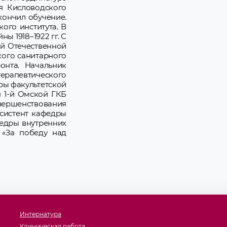
ия Кисловодского
акончил обучение.
кого института. В
ы 1918–1922 гг. С
кой Отечественной
кого санитарного
онта. Начальник
терапевтического
дры факультетской
я 1-й Омской ГКБ
овершенствования
ссистент кафедры
федры внутренних
 «За победу над
Интернатура
Клиническая работа