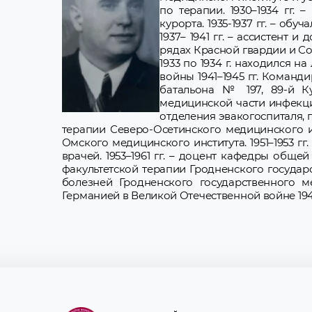
по терапии. 1930–1934 гг.
курорта. 1935-1937 гг. – об
1937– 1941 гг. – ассистент
рядах Красной гвардии и Сов
1933 по 1934 г. находился 
войны 1941–1945 гг. Команд
батальона № 197, 89-й К
медицинской части инфекци
отделения эвакогоспиталя, г
терапии Северо-Осетинского медицинского инс
Омского медицинского института. 1951–1953 г
врачей. 1953–1961 гг. – доцент кафедры общ
факультетской терапии Гродненского государс
болезней Гродненского государственного м
Германией в Великой Отечественной войне 1941–