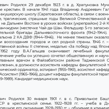
ич Родился 29 декабря 1923 г. в д. Храпуновка Муч
е крестьян. В начале 1941 года Владимир Андреевич Га
кушерскую школу (Саратовская область), в связи с вое
е, трагические, страшные годы Великой Отечественной
на Дальнем Востоке в урских войсках (укрепрайон) 2-й
анчжурии (местечке Чай-да-Шан. Фельдшер 5-го запасно
тельной бригады Дальневосточного фронта (1942–1944).
альона 2 КА ДВФ (1944–1946). Не менее тяжелым оказал
и воссоздания городов и сел родной страны. 1946 г. –
венной войны II степени, медалью «За победу над Япон
952 году В.А.Гальцев оканчивает лечебный факульт
течение учебы он успешно сочетал общественную и научн
главным врачом в Файзабатском районе Таджикской С
олезни», в должности ассистента кафедры факультетской 
ческий ординатор, аспирант (1955–1961), ассистент кафе
 Ассистент (1965–1966), доцент кафедры факультетской тер
9–1989). Кандидат медицинских наук.
ч Родился 30 января 1901 г. в с. Привольное Башт
Р в крестьянской семье. 1922–1928 гг. – учеба в Д
пешное его окончание. 1928–1930 гг. – обучение в клинич