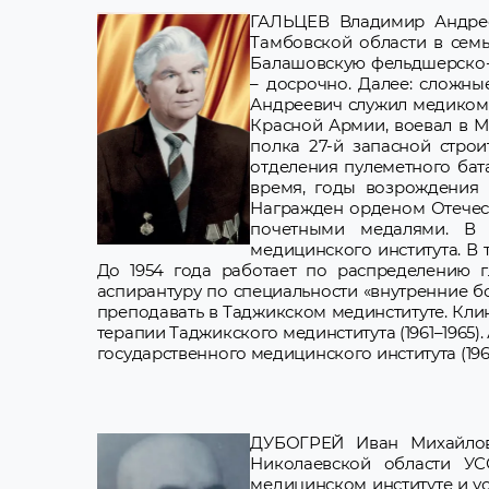
ГАЛЬЦЕВ Владимир Андреев
Тамбовской области в семь
Балашовскую фельдшерско-а
– досрочно. Далее: сложны
Андреевич служил медиком 
Красной Армии, воевал в М
полка 27-й запасной строи
отделения пулеметного бат
время, годы возрождения 
Награжден орденом Отечест
почетными медалями. В 1
медицинского института. В 
До 1954 года работает по распределению 
аспирантуру по специальности «внутренние б
преподавать в Таджикском мединституте. Клини
терапии Таджикского мединститута (1961–1965).
государственного медицинского института (196
ДУБОГРЕЙ Иван Михайлови
Николаевской области УСС
медицинском институте и ус