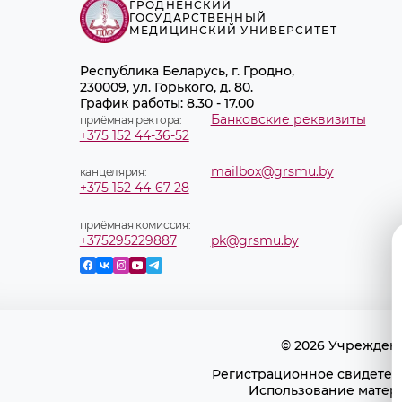
ГРОДНЕНСКИЙ
ГОСУДАРСТВЕННЫЙ
МЕДИЦИНСКИЙ УНИВЕРСИТЕТ
Республика Беларусь, г. Гродно,
230009, ул. Горького, д. 80.
График работы: 8.30 - 17.00
Банковские реквизиты
приёмная ректора:
+375 152 44-36-52
mailbox@grsmu.by
канцелярия:
+375 152 44-67-28
приёмная комиссия:
+375295229887
pk@grsmu.by
© 2026 Учрежден
Регистрационное свидетель
Использование матери