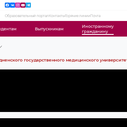
Образовательный портал
Контакты
Горячие линии
Почта
Иностранному
удентам
Выпускникам
гражданину
дненского государственного медицинского университе
в ГрГМУ
ии на 1
нных
ого