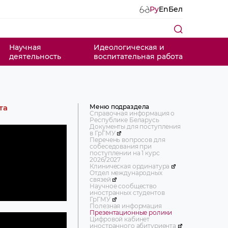
Ру
En
Бел
Научная
Идеологическая и
деятельность
воспитательная работа
Меню подраздела
та
Справочная информация о
Республике Беларусь
Документы для поступления
в ГрГМУ
Перечень вопросов для
собеседования при
поступлении на 1 курс
2026/2027
Клиническая ординатура
Отдел международных
связей
Научное сообщество
иностранных студентов
ГрГМУ
Полезная информация
Презентационные ролики
Цифровой кабинет
иностранного абитуриента