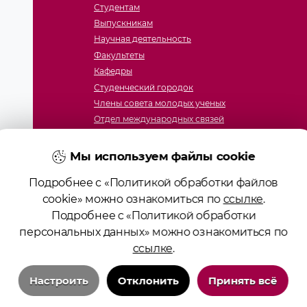
Студентам
Выпускникам
Научная деятельность
Факультеты
Кафедры
Студенческий городок
Члены совета молодых ученых
Отдел международных связей
Студенческое научное общество
Мы используем файлы cookie
Подробнее с «Политикой обработки файлов
cookie» можно ознакомиться по
ссылке
.
Подробнее с «Политикой обработки
персональных данных» можно ознакомиться по
ссылке
.
ие образования «Гродненский государственный медицинс
ство № 4141710567 от 04.01.2017 Государственного регист
Настроить
Отклонить
Принять всё
алов сайта возможно при условии указания активной ссы
Положение о защите информации
Технические/системные куки-файлы