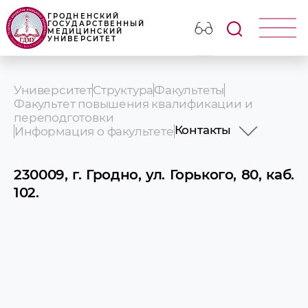
ГРОДНЕНСКИЙ
ГОСУДАРСТВЕННЫЙ
МЕДИЦИНСКИЙ
УНИВЕРСИТЕТ
Университет
Структура
Факультеты
Факультет повышения квалификации и
переподготовки
Контакты
Информация о факультете
Контакты
Сотрудники
230009, г. Гродно, ул. Горького, 80, каб.
История
102.