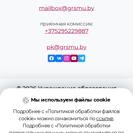
mailbox@grsmu.by
приёмная комиссия:
+375295229887
pk@grsmu.by
© 2026 Учреждение образования
«Гродненский государственный
Мы используем файлы cookie
медицинский университет»
Подробнее с «Политикой обработки файлов
Регистрационное свидетельство №
cookie» можно ознакомиться по
ссылке
.
4141710567 от 04.01.2017
Подробнее с «Политикой обработки
Государственного регистра
персональных данных» можно ознакомиться по