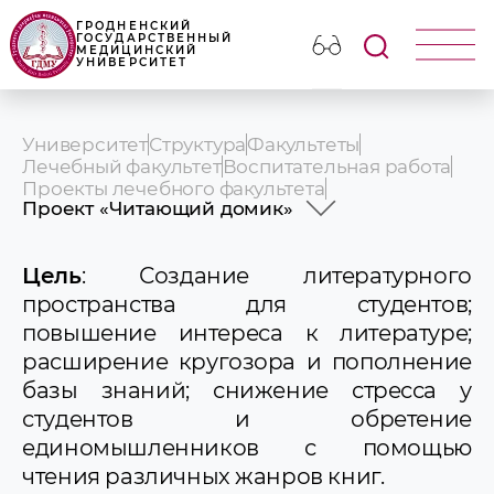
ГРОДНЕНСКИЙ
ГОСУДАРСТВЕННЫЙ
МЕДИЦИНСКИЙ
УНИВЕРСИТЕТ
Университет
Структура
Факультеты
Лечебный факультет
Воспитательная работа
Проекты лечебного факультета
Проект «Читающий домик»
Школа абитуриента
Школа Дежуранта
Цель
: Создание литературного
Проект «Школа Интерниста»
пространства для студентов;
Интеллектуальная игра ScienceQuiz
повышение интереса к литературе;
Волонтерское движение
расширение кругозора и пополнение
Проект «Палаючыя вочы»
Проект «ДЕБАТЫ»
базы знаний; снижение стресса у
Научный клуб соуправления лечебного
студентов и обретение
факультета «Анатом»
единомышленников с помощью
Научный клуб соуправления лечебного
факультета «Призвание»
чтения различных жанров книг.
Проект LightMed