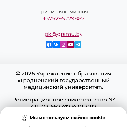
приёмная комиссия:
+375295229887
pk@grsmu.by
© 2026 Учреждение образования
«Гродненский государственный
медицинский университет»
Регистрационное свидетельство №
4141710567 от 04.01.2017
Государственного регистра
Мы используем файлы cookie
информационных ресурсов
Использование материалов сайта