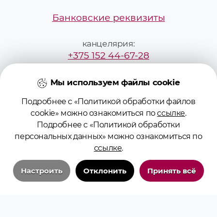
Банковские реквизиты
канцелярия:
+375 152 44-67-28
mailbox@grsmu.by
Мы используем файлы cookie
Подробнее с «Политикой обработки файлов
приёмная комиссия:
cookie» можно ознакомиться по
ссылке
.
+375295229887
Подробнее с «Политикой обработки
персональных данных» можно ознакомиться по
pk@grsmu.by
ссылке
.
Настроить
Отклонить
Принять всё
Технические/системные куки-файлы
Необходимы для основных функций сайта и обеспечения бесперебойной
работы пользователя на сайте. Всегда включены.
© 2026 Учреждение образования