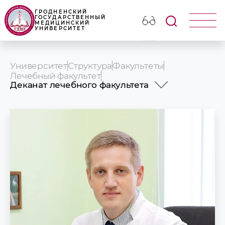
ГРОДНЕНСКИЙ
ГОСУДАРСТВЕННЫЙ
МЕДИЦИНСКИЙ
УНИВЕРСИТЕТ
Университет
Структура
Факультеты
Лечебный факультет
Деканат лечебного факультета
История факультета
Информация о факультете
Абитуриентам
Кафедры факультета
Деканат
Образовательный процесс
Распределение
Дорожная карта профориентации
Научные школы и научно-
исследовательские работы
Воспитательная работа
Журнал факультета ELF
Вопрос декану