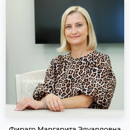
Фираго Маргарита Эдуардовна