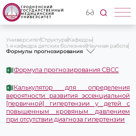
ГРОДНЕНСКИЙ
ГОСУДАРСТВЕННЫЙ
МЕДИЦИНСКИЙ
УНИВЕРСИТЕТ
Университет
Структура
Кафедры
1-я кафедра детских болезней
Научная работа
Формулы прогнозирования
Формулы прогнозирования
Научные конференции
Формула прогнозирования СВСС
Калькулятор для определения
вероятности развития эссенциальной
[первичной] гипертензии у детей с
повышенным кровяным давлением
при отсутствии диагноза гипертензии