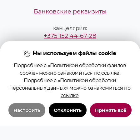
Банковские реквизиты
канцелярия:
+375 152 44-67-28
mailbox@grsmu.by
Мы используем файлы cookie
Подробнее с «Политикой обработки файлов
приёмная комиссия:
cookie» можно ознакомиться по
ссылке
.
+375295229887
Подробнее с «Политикой обработки
персональных данных» можно ознакомиться по
pk@grsmu.by
ссылке
.
Настроить
Отклонить
Принять всё
Технические/системные куки-файлы
Необходимы для основных функций сайта и обеспечения бесперебойной
работы пользователя на сайте. Всегда включены.
© 2026 Учреждение образования