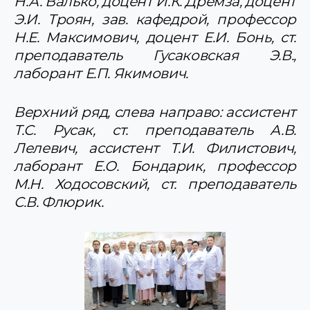
Н.А. Валько, доцент И.К. Дремза, доцент
Э.И. Троян, зав. кафедрой, профессор
Н.Е. Максимович, доцент Е.И. Бонь, ст.
преподаватель Гусаковская Э.В.,
лаборант Е.П. Якимович.
Верхний ряд, слева направо: ассистент
Т.С. Русак, ст. преподаватель А.В.
Лелевич, ассистент Т.И. Филистович,
лаборант Е.О. Бондарик, профессор
М.Н. Ходосовский, ст. преподаватель
С.В. Флюрик.