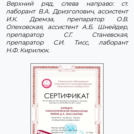
Верхний ряд, слева направо: ст.
лаборант В.А. Дризголович, ассистент
И.К. Дремза, препаратор О.В.
Олеховская, ассистент А.Б. Шнейдер,
препаратор С.Г. Станевская,
препаратор С.И. Тисс, лаборант
Н.Ф. Кирилюк.