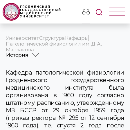
ГРОДНЕНСКИЙ
ГОСУДАРСТВЕННЫЙ
МЕДИЦИНСКИЙ
УНИВЕРСИТЕТ
Университет
Структура
Кафедры
Патологической физиологии им. Д.А.
Маслакова
История
История
Профессорско-преподавательский
Кафедра патологической физиологии
состав
Гродненского государственного
Учебная работа
медицинского института была
For International English-speaking
организована в 1960 году согласно
Students
Магистратура
штатному расписанию, утвержденному
Послевузовское образование
МЗ БССР от 29 октября 1959 года
Научная работа
(приказ ректора № 295 от 12 сентября
Идеологическая и воспитательная
работа
1960 года), т.е. спустя 2 года после
СНК