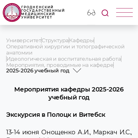
ГРОДНЕНСКИЙ
ГОСУДАРСТВЕННЫЙ
МЕДИЦИНСКИЙ
УНИВЕРСИТЕТ
Университет
Структура
Кафедры
Оперативной хирургии и топографической
анатомии
Идеологическая и воспитательная работа
Мероприятия, проводимые на кафедре
2025-2026 учебный год
2025-2026 учебный год
2024-2025 учебный год
Мероприятия кафедры 2025-2026
2023-2024 учебный год
учебный год
2022-2023 учебный год
Архив мероприятий
К 75-летию Хатынской трагедии
Экскурсия в Полоцк и Витебск
Антитабачная акция
Всемирный день борьбы со СПИДом
13-14 июня Онощенко А.И., Маркач И.С.,