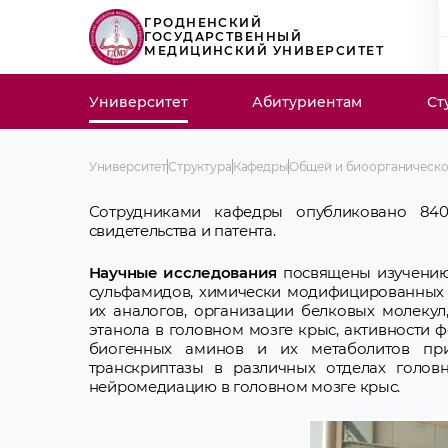
ГРОДНЕНСКИЙ
ГОСУДАРСТВЕННЫЙ
МЕДИЦИНСКИЙ УНИВЕРСИТЕТ
Университет
Абитуриентам
Ст
Университет
Структура
Кафедры
Общей и биоорганическо
Сотрудниками кафедры опубликовано 840
свидетельства и патента.
Научные исследования
посвящены изучению
сульфамидов, химически модифицированных 
их аналогов, организации белковых молекул
этанола в головном мозге крыс, активности 
биогенных аминов и их метаболитов при
транскриптазы в различных отделах голов
нейромедиацию в головном мозге крыс.