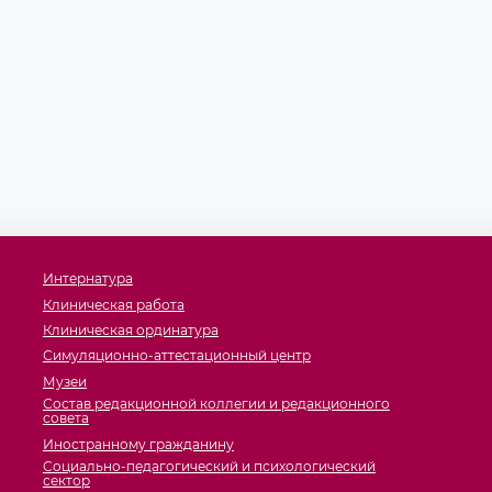
Интернатура
Клиническая работа
Клиническая ординатура
Симуляционно-аттестационный центр
Музеи
Состав редакционной коллегии и редакционного
совета
Иностранному гражданину
Социально-педагогический и психологический
сектор