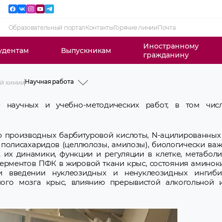
Образовательный портал
Контакты
Горячие линии
Почта
Иностранному
удентам
Выпускникам
гражданину
Научная работа
й химии
История
Профессорско-преподавательский
 научных и учебно-методических работ, в том числ
состав
Учебная работа
Научная работа
Учебно-методическая работа
 производных барбитуровой кислоты, N-ацилированных 
Идеологическая и воспитательная
полисахаридов (целлюлозы, амилозы), биологически важ
работа
, их динамики, функции и регуляции в клетке, метабол
СНО
Новости и объявления
ферментов ПФК в жировой ткани крыс, состояния аминок
Фотогалерея кафедры
 введении нуклеозидных и ненуклеозидных ингиби
ного мозга крыс, влиянию прерывистой алкогольной 