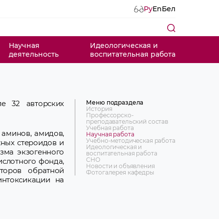
Ру
En
Бел
Научная
Идеологическая и
деятельность
воспитательная работа
Меню подраздела
е 32 авторских
История
Профессорско-
преподавательский состав
Учебная работа
аминов, амидов,
Научная работа
Учебно-методическая работа
ных стероидов и
Идеологическая и
изма экзогенного
воспитательная работа
СНО
ислотного фонда,
Новости и объявления
торов обратной
Фотогалерея кафедры
интоксикации на