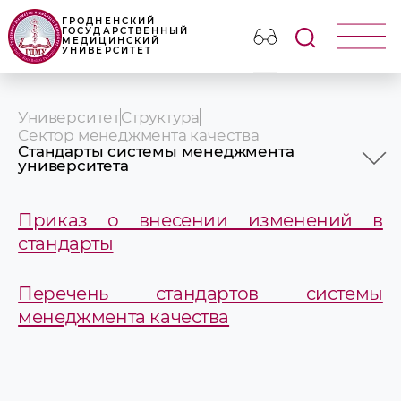
ГРОДНЕНСКИЙ
ГОСУДАРСТВЕННЫЙ
МЕДИЦИНСКИЙ
УНИВЕРСИТЕТ
Университет
Структура
Сектор менеджмента качества
Стандарты системы менеджмента
университета
Контакты
Сотрудники
Приказ о внесении изменений в
Общая информация
Сертификаты соответствия
стандарты
Миссия, Видение и Политика в области
качества
Перечень стандартов системы
Цели в области качества
Структура системы менеджмента
менеджмента качества
Структура взаимодействия процессов
Стандарты системы менеджмента
университета
Сведения о внутреннем аудите
Программа «Целевые показатели»