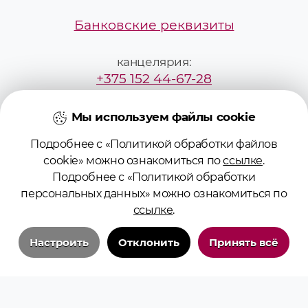
Банковские реквизиты
канцелярия:
+375 152 44-67-28
mailbox@grsmu.by
Мы используем файлы cookie
Подробнее с «Политикой обработки файлов
приёмная комиссия:
cookie» можно ознакомиться по
ссылке
.
+375295229887
Подробнее с «Политикой обработки
персональных данных» можно ознакомиться по
pk@grsmu.by
ссылке
.
Настроить
Отклонить
Принять всё
Технические/системные куки-файлы
Необходимы для основных функций сайта и обеспечения бесперебойной
работы пользователя на сайте. Всегда включены.
© 2026 Учреждение образования