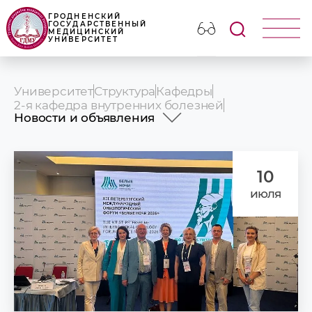
ГРОДНЕНСКИЙ
ГОСУДАРСТВЕННЫЙ
МЕДИЦИНСКИЙ
УНИВЕРСИТЕТ
Университет
Структура
Кафедры
2-я кафедра внутренних болезней
Новости и объявления
История
Профессорско-преподавательский
состав
10
Учебная работа
июля
Информация для врачей-интернов
Послевузовское образование
Научная работа
Клиническая работа
Лаборатория сна
Идеологическая и воспитательная
работа
СНО
Новости и объявления