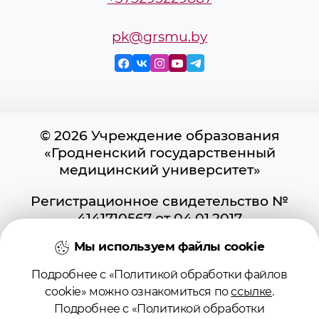
pk@grsmu.by
© 2026 Учреждение образования
«Гродненский государственный
медицинский университет»
Регистрационное свидетельство №
4141710567 от 04.01.2017
Государственного регистра
Мы используем файлы cookie
информационных ресурсов
Использование материалов сайта
Подробнее с «Политикой обработки файлов
возможно при условии указания
cookie» можно ознакомиться по
ссылке
.
активной ссылки на первоисточник.
Подробнее с «Политикой обработки