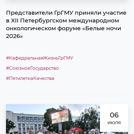
Межкафедральное взаимодействие
Представители ГрГМУ приняли участие
в XII Петербургском международном
онкологическом форуме «Белые ночи
2026»
#КафедральнаяЖизньГрГМУ
#СоюзноеГосударство
#ПятилеткаКачества
06
июля