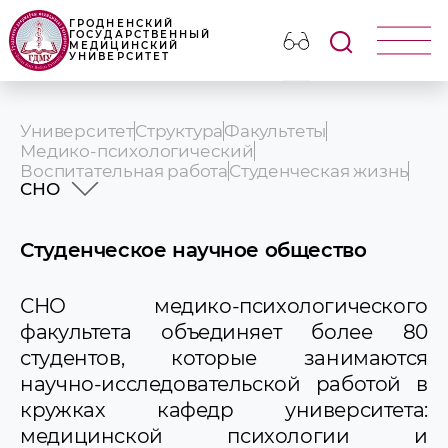
ГРОДНЕНСКИЙ
ГОСУДАРСТВЕННЫЙ
МЕДИЦИНСКИЙ
УНИВЕРСИТЕТ
Университет
Структура
Факультеты
Медико-психологический
Воспитательная работа
Студенческая жизнь
СНО
Совет соуправления
СНО
Студенческое научное общество
Профориентационная деятельность
Фотокалендарь жизни факультета
СНО медико-психологического
Фотоархив мероприятий
факультета объединяет более 80
студентов, которые занимаются
научно-исследовательской работой в
кружках кафедр университета:
медицинской психологии и