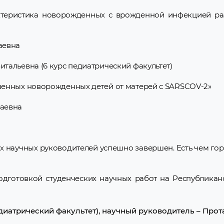
ктеристика новорожденных с врожденной инфекцией ра
аевна
тальевна (6 курс педиатрический факультет)
шенных новорожденных детей от матерей с SARSCOV-2»
лаевна
х научных руководителей успешно завершен. Есть чем горд
дготовкой студенческих научных работ на Республикан
диатрический факультет), научный руководитель – Прот