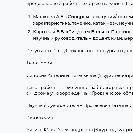
представлено 2 работы, которые получили II к
Машкова А.Е. «Синдром гематурии/протеи
характеристика, течение, катамнез», научн
Короткая В.В. «Синдром Вольфа-Паркинсон
научный руководитель – доцент, к.м.н. Бер
Результаты Республиканского конкурса научны
1 категория
Сидорик Ангелина Витальевна (5 курс педиатр
Тема работы – «Клинико-лабораторные пр
синдрома у новорожденных Гродненской обла
Научный руководитель – Протасевич Татьяна 
2 категория
Чигирь Юлия Александровна (6 курс педиатрич