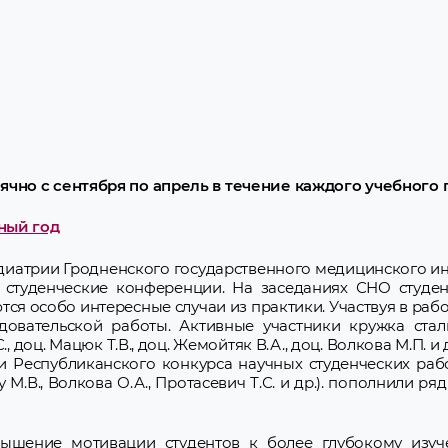
но с сентября по апрель в течение каждого учебного г
ный год
едиатрии Гродненского государственного медицинского ин
, студенческие конференции. На заседаниях СНО студе
тся особо интересные случаи из практики. Участвуя в ра
довательской работы. Активные участники кружка ста
доц. Мацюк Т.В., доц. Жемойтяк В.А., доц. Волкова М.П. и д
и Республиканского конкурса научных студенческих рабо
 М.В., Волкова О.А., Протасевич Т.С. и др.). пополнили р
ышение мотивации студентов к более глубокому изу