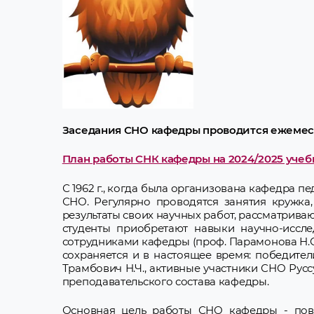
Заседания СНО кафедры проводится ежемесяч
План работы СНК кафедры на 2024/2025 учеб
С 1962 г., когда была организована кафедра п
СНО. Регулярно проводятся занятия кружка
результаты своих научных работ, рассматриваю
студенты приобретают навыки научно-иссле
сотрудниками кафедры (проф. Парамонова Н.С., 
сохраняется и в настоящее время: победител
Трамбович Н.Ч., активные участники СНО Руссу
преподавательского состава кафедры.
Основная цель работы СНО кафедры - пов