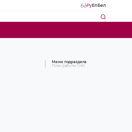
Ру
En
Бел
Меню подраздела
План работы СНО