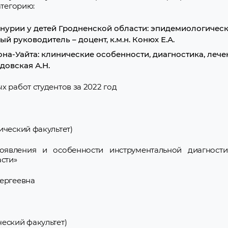
атегорию:
нурии у детей Гродненской области: эпидемиологичес
ый руководитель – доцент, к.м.н. Конюх Е.А.
а-Уайта: клинические особенности, диагностика, лечен
довская А.Н.
х работ студентов за 2022 год
ический факультет)
оявления и особенности инструментальной диагност
сти»
Сергеевна
еский факультет)