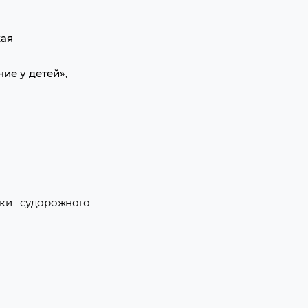
кая
ие у детей»,
ики судорожного