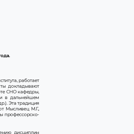
ода.
ститута, работает
нты докладывают
боте СНО кафедры,
ли в дальнейшем
р.). Эта традиция
т Мысливец М.Г.,
яды профессорско-
чению дисциплин