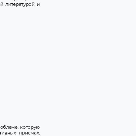
ой литературой и
роблеме, которую
тивных приемах,