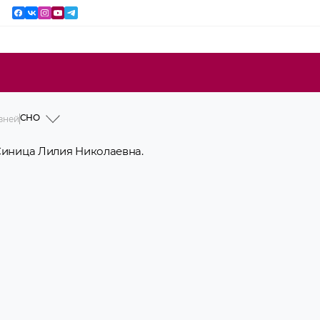
СНО
езней
История
Профессорско-преподавательский
 Синица Лилия Николаевна.
состав
Учебная работа
Интернам
Клиническая работа
Международное сотрудничество
Научная работа
СНО
Идеологическая и воспитательная
работа
Новости и объявления