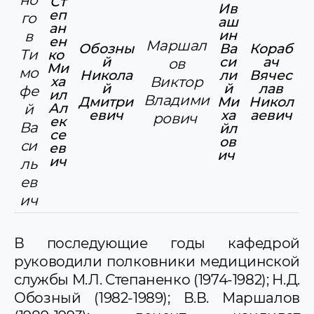
Ст
Ив
еп
го
аш
ан
ин
в
ен
Маршал
Обозны
Ва
Кораб
Ти
ко
й
си
ач
ов
Ми
мо
Никола
ли
Вячес
ха
Виктор
й
й
лав
фе
ил
Владими
Дмитри
Ми
Никол
Ал
й
евич
ха
аевич
рович
ек
Ва
йл
се
ов
си
ев
ич
ич
ль
ев
ич
В последующие годы кафедрой
руководили полковники медицинской
службы М.Л. Степаненко (1974-1982); Н.Д.
Обозный (1982-1989); В.В. Маршалов