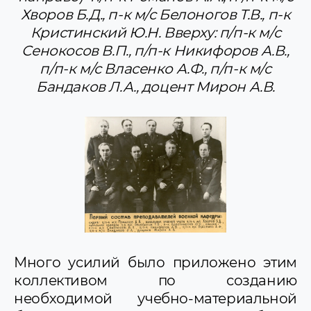
Хворов Б.Д., п-к м/с Белоногов Т.В., п-к
Кристинский Ю.Н. Вверху: п/п-к м/с
Сенокосов В.П., п/п-к Никифоров А.В.,
п/п-к м/с Власенко А.Ф., п/п-к м/с
Бандаков Л.А., доцент Мирон А.В.
Много усилий было приложено этим
кол­лективом по созданию
необходимой учебно-материальной