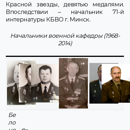
Красной звезды, девятью медалями.
Впоследствии – начальник 71-й
интернатуры КБВО г. Минск.
Начальники военной кафедры
(1968-
2014)
Бе
ло
но