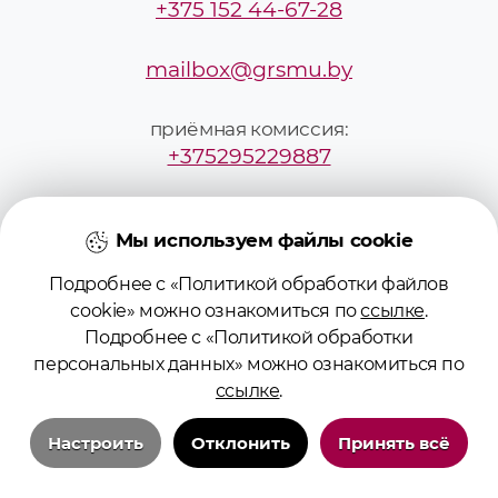
+375 152 44-67-28
mailbox@grsmu.by
приёмная комиссия:
+375295229887
pk@grsmu.by
Мы используем файлы cookie
Подробнее с «Политикой обработки файлов
cookie» можно ознакомиться по
ссылке
.
Подробнее с «Политикой обработки
персональных данных» можно ознакомиться по
© 2026 Учреждение образования
ссылке
.
«Гродненский государственный
медицинский университет»
Настроить
Отклонить
Принять всё
Регистрационное свидетельство №
Технические/системные куки-файлы