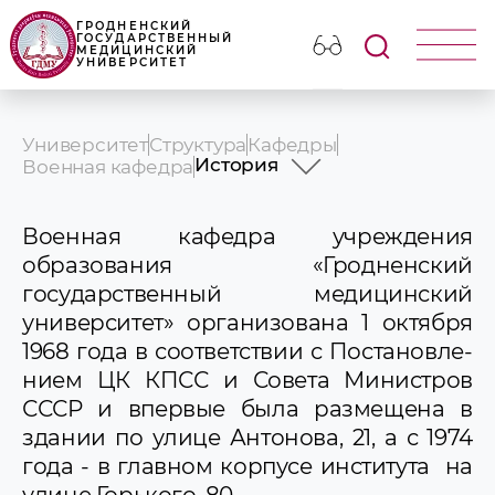
ГРОДНЕНСКИЙ
ГОСУДАРСТВЕННЫЙ
МЕДИЦИНСКИЙ
УНИВЕРСИТЕТ
Университет
Структура
Кафедры
История
Военная кафедра
История
Нарукавный знак
Военная кафедра учреждения
Профессорско-преподават
образования «Гродненс­кий
состав
государственный медицинский
Порядок и правила приема 
Учебная работа
университет» органи­зована 1 октября
Отличники военной подгото
1968 года в соответствии с Постановле­
Научная работа
нием ЦК КПСС и Совета Министров
СВНК
Военно-патриотический кл
СССР и впервые была размещена в
Идеологическая и воспитат
здании по улице Антонова, 21, а с 1974
работа
года - в главном корпусе института на
Новости и объявления
улице Горького, 80.