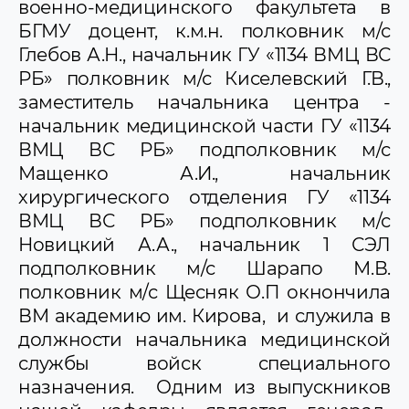
военно-медицинского факультета в
БГМУ доцент, к.м.н. полковник м/с
Глебов А.Н., начальник ГУ «1134 ВМЦ ВС
РБ» полковник м/с Киселевский Г.В.,
заместитель начальника центра -
начальник медицинской части ГУ «1134
ВМЦ ВС РБ» подполковник м/с
Мащенко А.И., начальник
хирургического отделения ГУ «1134
ВМЦ ВС РБ» подполковник м/с
Новицкий А.А., начальник 1 СЭЛ
подполковник м/с Шарапо М.В.
полковник м/с Щесняк О.П окнончила
ВМ академию им. Кирова, и служила в
должности начальника медицинской
службы войск специального
назначения. Одним из выпускников