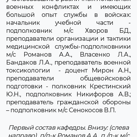
военных конфликтах и имеющих
большой опыт службы в войсках:
начальник учебной части -
подполковник м/с Хворов БД.,
преподаватели организации и тактики
медицинской служ­бы-подполковники
м/с Романов А.А., Власенко Л.А.,
Бандаков Л.А., преподаватель военной
токсикологии - доцент Мирон А.Н.,
преподаватели общевойсковой
подготовки - полковник Крестинский
Ю.Н., подполковник Никифоров А.В.;
преподаватель гражданской обороны
– подполковник м/с Сенокосов В.П.
Первый состав кафедры. Внизу: (слева
направо) п/п-к Романов А.А., п /п-к м/с