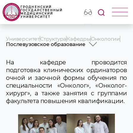
ГРОДНЕНСКИЙ
ГОСУДАРСТВЕННЫЙ
МЕДИЦИНСКИЙ
УНИВЕРСИТЕТ
Университет
Структура
Кафедры
Онкологии
Послевузовское образование
История
Профессорско-преподавательский
На кафедре проводится
состав
подготовка клинических ординаторов
Учебная работа
очной и заочной формы обучения по
Послевузовское образование
специальности «Онколог», «Онколог-
Научная работа
Клиническая работа
хирург», а также занятия с группами
Идеологическая и воспитательная
факультета повышения квалификации.
работа
СНО
Новости и объявления