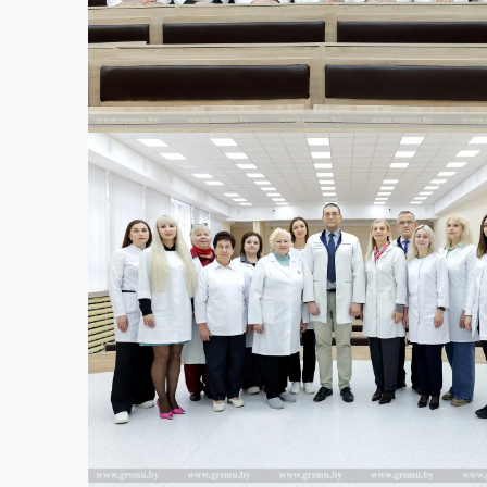
Оториноларингологии и глазных
болезней
Патологической анатомии
Патологической физиологии им. Д.А.
Маслакова
Поликлинической педиатрии
Пропедевтики внутренних болезней
Психиатрии и наркологии
Психологии и педагогики
Психотерапии и клинической
психодиагностики
Русского и белорусского языков
Социально-гуманитарных наук
Травматологии, ортопедии и ВПХ
Фармакологии имени профессора М.В.
Кораблёва
Физического воспитания и спорта
Фтизиопульмонологии