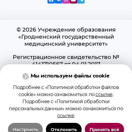
© 2026 Учреждение образования
«Гродненский государственный
медицинский университет»
Регистрационное свидетельство №
4141710567 от 04.01.2017
Государственного регистра
Мы используем файлы cookie
информационных ресурсов
Использование материалов сайта
Подробнее с «Политикой обработки файлов
возможно при условии указания
cookie» можно ознакомиться по
ссылке
.
активной ссылки на первоисточник.
Подробнее с «Политикой обработки
Положение о защите информации
персональных данных» можно ознакомиться по
Политика в отношении обработки
ссылке
.
cookies
Политика видеонаблюдения
Настроить
Отклонить
Принять всё