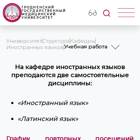
ГРОДНЕНСКИЙ
ГОСУДАРСТВЕННЫЙ
МЕДИЦИНСКИЙ
УНИВЕРСИТЕТ
Университет
Структура
Кафедры
Учебная работа
Иностранных языков
История
Профессорско-преподав
На кафедре иностранных языков
состав
преподаются две самостоятельные
Учебная работа
дисциплины:
Послевузовское образо
Научная работа
Идеологическая и воспи
работа
«Иностранный язык»
СНО
Доска отличников
«Латинский язык»
Олимпиады
Конференции и семина
Новости и объявления
График повторных посещений