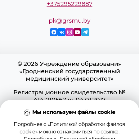
+375295229887
pk@grsmu.by
© 2026 Учреждение образования
«Гродненский государственный
медицинский университет»
Регистрационное свидетельство №
4141710567 от 04.01.2017
Государственного регистра
Мы используем файлы cookie
информационных ресурсов
Использование материалов сайта
Подробнее с «Политикой обработки файлов
возможно при условии указания
cookie» можно ознакомиться по
ссылке
.
активной ссылки на первоисточник.
Подробнее с «Политикой обработки