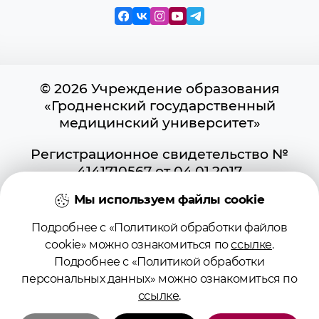
© 2026 Учреждение образования
«Гродненский государственный
медицинский университет»
Регистрационное свидетельство №
4141710567 от 04.01.2017
Государственного регистра
Мы используем файлы cookie
информационных ресурсов
Использование материалов сайта
Подробнее с «Политикой обработки файлов
возможно при условии указания
cookie» можно ознакомиться по
ссылке
.
активной ссылки на первоисточник.
Подробнее с «Политикой обработки
Положение о защите информации
персональных данных» можно ознакомиться по
Политика в отношении обработки
ссылке
.
cookies