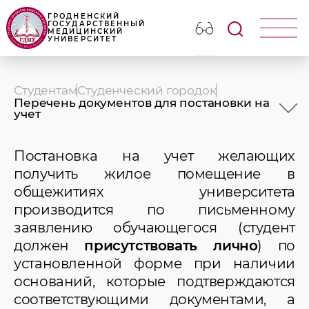
ГРОДНЕНСКИЙ
ГОСУДАРСТВЕННЫЙ
МЕДИЦИНСКИЙ
УНИВЕРСИТЕТ
Студентам
Студенческий городок
Перечень документов для постановки на
учет
О студенческом городке
Состав администрации студенческого
Постановка на учет желающих
городка
Положения об общежитии
получить жилое помещение в
Перечень документов для постановки на
общежитиях университета
учет
производится по письменному
Общежития
Объявления
заявлению обучающегося (студент
Здравпункт
должен
присутствовать лично
) по
установленной форме при наличии
оснований, которые подтверждаются
соответствующими документами, а