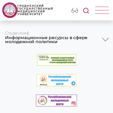
ГРОДНЕНСКИЙ
ГОСУДАРСТВЕННЫЙ
МЕДИЦИНСКИЙ
УНИВЕРСИТЕТ
Студентам
Информационные ресурсы в сфере
молодежной политики
Информация для первокурсников
Расписание занятий и лекций
Симуляционно-аттестационный центр
Библиотека
Учебный процесс
Практика
Платное обучение
Студенческий городок
Студенческая жизнь
Общественные организации
Студенческое научное общество
Виртуальная Доска Почета
Запись на консультацию к педагогу-
психологу