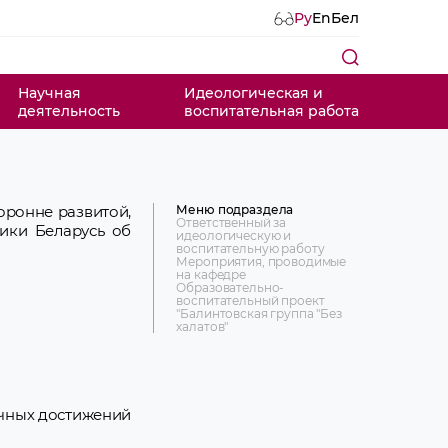
Ру
En
Бел
Научная
Идеологическая и
деятельность
воспитательная работа
Меню подраздела
оронне развитой,
Ответственный за
лики Беларусь об
идеологическую и
воспитательную работу
Мероприятия, проводимые
на кафедре
Образовательно-
воспитательный проект
"Балинтовская группа "Без
халатов"
учных достижений