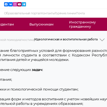
Образовательный портал
Контакты
Горячие линии
Почта
Иностранному
удентам
Выпускникам
гражданину
Идеологическая и воспитательная работа
ской психодиагностики
История
Профессорско-преподавательский состав
дание благоприятных условий для формирования разност
Учебная работа
й личности студента в соответствии с Кодексом Респуб
Клиническая ординатура
питания детей и учащейся молодежи.
Послевузовское образование
Научная работа
Клиническая работа
шение следующих
задач
:
Идеологическая и воспитательная работа
СНО
Новости и объявления
тания;
жки и психологической помощи студентам;
зация форм и методов воспитания с учетом новейших на
ательной работы в учреждениях образования;