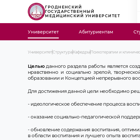
ГРОДНЕНСКИЙ
ГОСУДАРСТВЕННЫЙ
МЕДИЦИНСКИЙ УНИВЕРСИТЕТ
Университет
Абитуриентам
Ст
Университет
Структура
Кафедры
Психотерапии и клиниче
Целью
данного раздела работы является соз
нравственно и социально зрелой, творческо
образовании и Концепцией непрерывного вос
Для достижения данной цели необходимо ре
- идеологическое обеспечение процесса воспи
- оказание социально-педагогической поддер
- обновление содержания воспитания, оптими
в области воспитания и лучшего опыта воспит