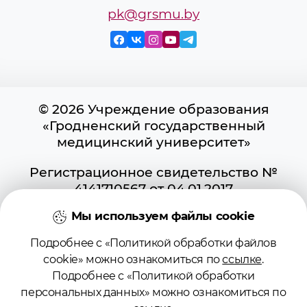
pk@grsmu.by
© 2026 Учреждение образования
«Гродненский государственный
медицинский университет»
Регистрационное свидетельство №
4141710567 от 04.01.2017
Государственного регистра
Мы используем файлы cookie
информационных ресурсов
Использование материалов сайта
Подробнее с «Политикой обработки файлов
возможно при условии указания
cookie» можно ознакомиться по
ссылке
.
активной ссылки на первоисточник.
Подробнее с «Политикой обработки
Положение о защите информации
персональных данных» можно ознакомиться по
Политика в отношении обработки