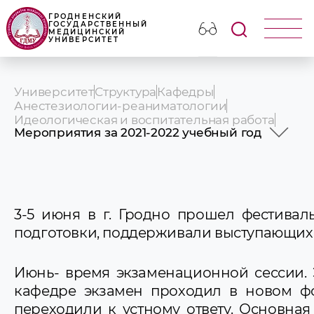
ГРОДНЕНСКИЙ
ГОСУДАРСТВЕННЫЙ
МЕДИЦИНСКИЙ
УНИВЕРСИТЕТ
Университет
Структура
Кафедры
Анестезиологии-реаниматологии
Идеологическая и воспитательная работа
Мероприятия за 2021-2022 учебный год
Мероприятия за 2025-2026 учебный год
Мероприятия за 2024-2025 учебный год
Мероприятия за 2023-2024 учебный год
Мероприятия за 2022-2023 учебный год
3-5 июня в г. Гродно прошел фестивал
Мероприятия за 2021-2022 учебный год
Фото мероприятий
подготовки, поддерживали выступающих 
Июнь- время экзаменационной сессии. 
кафедре экзамен проходил в новом фо
переходили к устному ответу. Основная