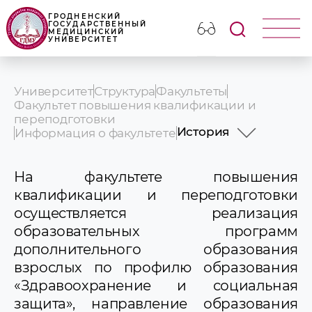
ГРОДНЕНСКИЙ
ГОСУДАРСТВЕННЫЙ
МЕДИЦИНСКИЙ
УНИВЕРСИТЕТ
Университет
Структура
Факультеты
Факультет повышения квалификации и
переподготовки
История
Информация о факультете
Контакты
Сотрудники
На факультете повышения
История
квалификации и переподготовки
осуществляется реализация
образовательных программ
дополнительного образования
взрослых по профилю образования
«Здравоохранение и социальная
защита», направление образования